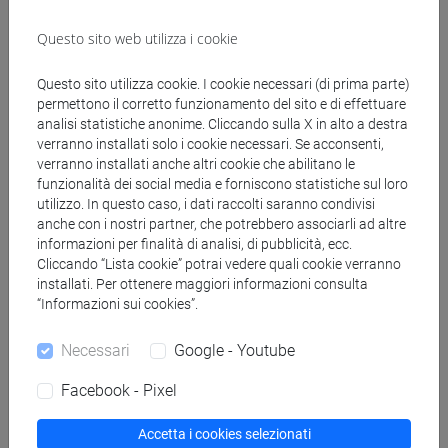
Contenuti
Questo sito web utilizza i cookie
L’insegnamento di Lingua inglese è composto da
Questo sito utilizza cookie. I cookie necessari (di prima parte)
permettono il corretto funzionamento del sito e di effettuare
un corso monografico suddiviso in tre blocchi.
analisi statistiche anonime. Cliccando sulla X in alto a destra
Il primo ha lo scopo di sviluppare la
verranno installati solo i cookie necessari. Se acconsenti,
consapevolezza interculturale attraverso l’analisi di
verranno installati anche altri cookie che abilitano le
diverse definizioni del concetto di ‘cultura’, della
funzionalità dei social media e forniscono statistiche sul loro
nozione di ‘Cultural Iceberg’ e di orientamenti e
utilizzo. In questo caso, i dati raccolti saranno condivisi
anche con i nostri partner, che potrebbero associarli ad altre
valori culturali. Nello stesso blocco verranno
informazioni per finalità di analisi, di pubblicità, ecc.
trattati brevemente anche i concetti di International
Cliccando “Lista cookie” potrai vedere quali cookie verranno
English ed inglese come lingua franca (ELF).
installati. Per ottenere maggiori informazioni consulta
Nel secondo modulo si svilupperanno le capacità
“Informazioni sui cookies”.
interculturali e si illustrerà l'importanza dell’uso
della ‘politeness’ e di un linguaggio appropriato in
Necessari
Google - Youtube
diversi contesti comunicativi.
Facebook - Pixel
Il terzo blocco sarà dedicato all'utilizzo delle
competenze interculturali per l’analisi di testi
Accetta i cookies selezionati
autentici ai fini di sottolineare il legame tra lingua e