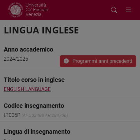
Università
Ca' Foscari
Venezia
LINGUA INGLESE
Anno accademico
2024/2025
Programmi anni precedenti
Titolo corso in inglese
ENGLISH LANGUAGE
Codice insegnamento
LT005P
(AF:503488 AR:284706)
Lingua di insegnamento