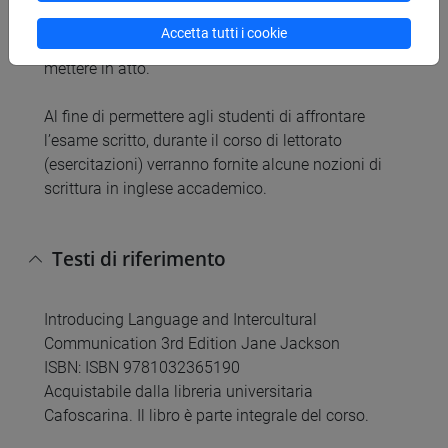
cultura e in simulazioni di contesti multiculturali
Accetta tutti i cookie
per discutere possibili strategie comunicative da
mettere in atto.
Al fine di permettere agli studenti di affrontare
l’esame scritto, durante il corso di lettorato
(esercitazioni) verranno fornite alcune nozioni di
scrittura in inglese accademico.
Testi di riferimento
Introducing Language and Intercultural
Communication 3rd Edition Jane Jackson
ISBN: ISBN 9781032365190
Acquistabile dalla libreria universitaria
Cafoscarina. Il libro è parte integrale del corso.