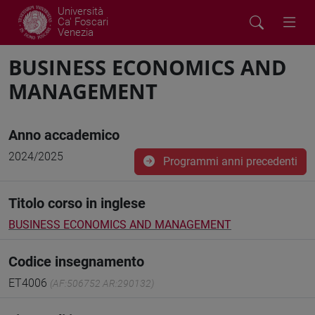
Università
Ca' Foscari
Venezia
BUSINESS ECONOMICS AND
MANAGEMENT
Anno accademico
2024/2025
Programmi anni precedenti
Titolo corso in inglese
BUSINESS ECONOMICS AND MANAGEMENT
Codice insegnamento
ET4006
(AF:506752 AR:290132)