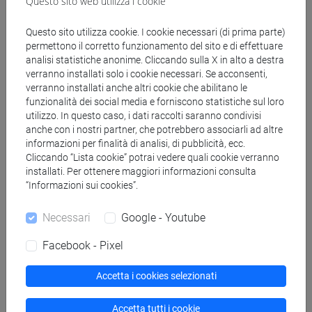
Questo sito web utilizza i cookie
Questo sito utilizza cookie. I cookie necessari (di prima parte)
Docenti
permettono il corretto funzionamento del sito e di effettuare
analisi statistiche anonime. Cliccando sulla X in alto a destra
verranno installati solo i cookie necessari. Se acconsenti,
FINOTTO Vladi
- 30h Lezione
verranno installati anche altri cookie che abilitano le
funzionalità dei social media e forniscono statistiche sul loro
utilizzo. In questo caso, i dati raccolti saranno condivisi
Materiali didattici
anche con i nostri partner, che potrebbero associarli ad altre
informazioni per finalità di analisi, di pubblicità, ecc.
Cliccando “Lista cookie” potrai vedere quali cookie verranno
Materiali su Moodle
installati. Per ottenere maggiori informazioni consulta
“Informazioni sui cookies”.
Necessari
Google - Youtube
Corsi di studio e percorsi
Facebook - Pixel
[ET4] ECONOMIA E COMMERCIO - Laurea
economics, markets and finance
Accetta i cookies selezionati
Accetta tutti i cookie