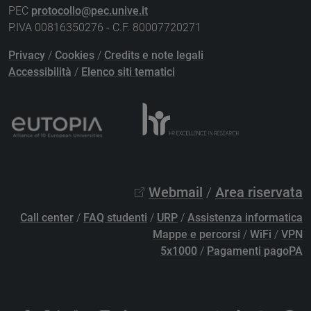
PEC
protocollo@pec.unive.it
P.IVA 00816350276 - C.F. 80007720271
Privacy
/
Cookies
/
Credits e note legali
Accessibilità
/
Elenco siti tematici
Webmail
/
Area riservata
Call center
/
FAQ studenti
/
URP
/
Assistenza informatica
Mappe e percorsi
/
WiFi
/
VPN
5x1000
/
Pagamenti pagoPA