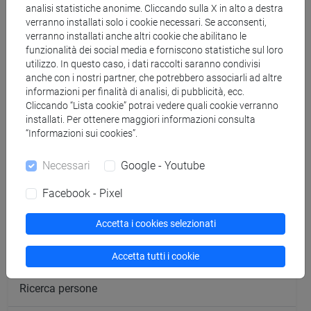
analisi statistiche anonime. Cliccando sulla X in alto a destra
[FM10] ANTROPOLOGIA CULTURALE,
verranno installati solo i cookie necessari. Se acconsenti,
ETNOLOGIA, ETNOLINGUISTICA - Laurea
verranno installati anche altri cookie che abilitano le
funzionalità dei social media e forniscono statistiche sul loro
magistrale (DM270)
utilizzo. In questo caso, i dati raccolti saranno condivisi
antropologia culturale
/
antropologia dell'ambiente
anche con i nostri partner, che potrebbero associarli ad altre
informazioni per finalità di analisi, di pubblicità, ecc.
Cliccando “Lista cookie” potrai vedere quali cookie verranno
installati. Per ottenere maggiori informazioni consulta
“Informazioni sui cookies”.
Insegnamenti mutuati
Necessari
Google - Youtube
STORIA E TEORIA CULTURALE [FM1034]
Facebook - Pixel
Accetta i cookies selezionati
Cerca nel sito
Accetta tutti i cookie
Ricerca persone