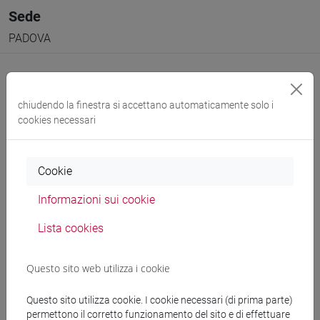
Sede
PADOVA
chiudendo la finestra si accettano automaticamente solo i
cookies necessari
Docenti e corsi di laurea
Programma
Cookie
Informazioni sui cookie
Docenti
Lista cookies
SORBA Carlotta
- 42h Lezione
Questo sito web utilizza i cookie
Questo sito utilizza cookie. I cookie necessari (di prima parte)
Corsi di studio e percorsi
permettono il corretto funzionamento del sito e di effettuare