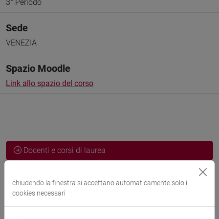
3° Periodo
Sede
VENEZIA
Spazio Moodle
Link allo spazio del corso
Docenti e corsi di laurea
Programma
chiudendo la finestra si accettano automaticamente solo i
cookies necessari
Docenti