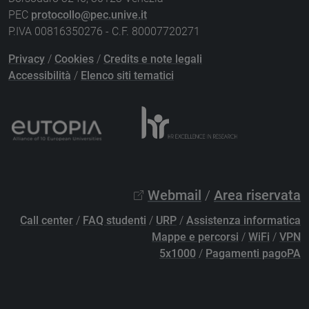
PEC
protocollo@pec.unive.it
P.IVA 00816350276 - C.F. 80007720271
Privacy
/
Cookies
/
Credits e note legali
Accessibilità
/
Elenco siti tematici
Webmail
/
Area riservata
Call center
/
FAQ studenti
/
URP
/
Assistenza informatica
Mappe e percorsi
/
WiFi
/
VPN
5x1000
/
Pagamenti pagoPA