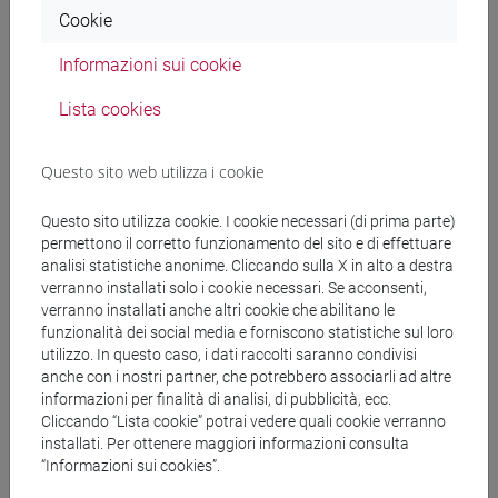
Cookie
FAVARETTI CAMPOSAMPIERO Matteo
- 30h
Informazioni sui cookie
Lezione
Lista cookies
Materiali didattici
Questo sito web utilizza i cookie
Materiali su Moodle
Questo sito utilizza cookie. I cookie necessari (di prima parte)
permettono il corretto funzionamento del sito e di effettuare
analisi statistiche anonime. Cliccando sulla X in alto a destra
verranno installati solo i cookie necessari. Se acconsenti,
Corsi di studio e percorsi
verranno installati anche altri cookie che abilitano le
funzionalità dei social media e forniscono statistiche sul loro
[FM10] ANTROPOLOGIA CULTURALE,
utilizzo. In questo caso, i dati raccolti saranno condivisi
ETNOLOGIA, ETNOLINGUISTICA - Laurea
anche con i nostri partner, che potrebbero associarli ad altre
informazioni per finalità di analisi, di pubblicità, ecc.
magistrale (DM270)
Cliccando “Lista cookie” potrai vedere quali cookie verranno
antropologia culturale
/
antropologia dell'ambiente
installati. Per ottenere maggiori informazioni consulta
[FM61] SCIENZE FILOSOFICHE - Laurea
“Informazioni sui cookies”.
magistrale (DM270)