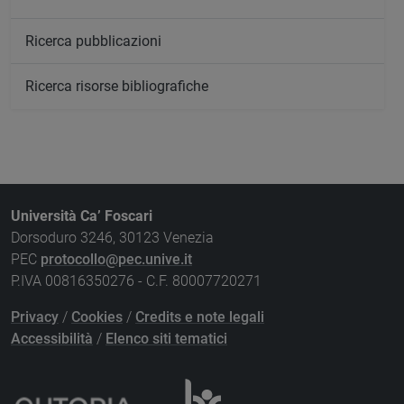
Ricerca pubblicazioni
Ricerca risorse bibliografiche
Università Ca’ Foscari
Dorsoduro 3246, 30123 Venezia
PEC
protocollo@pec.unive.it
P.IVA 00816350276 - C.F. 80007720271
Privacy
/
Cookies
/
Credits e note legali
Accessibilità
/
Elenco siti tematici