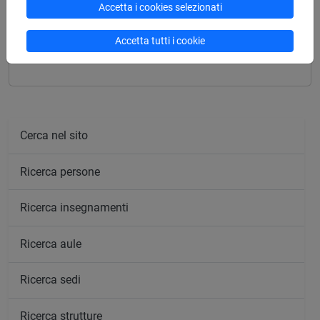
Accetta i cookies selezionati
Insegnamenti mutuati
Accetta tutti i cookie
FILOLOGIA CLASSICA [FM0081]
Cerca nel sito
Ricerca persone
Ricerca insegnamenti
Ricerca aule
Ricerca sedi
Ricerca strutture