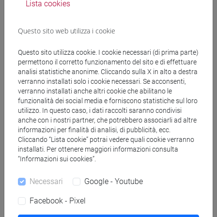
PONTANI Filippomaria
- 30h Lezione
Lista cookies
Questo sito web utilizza i cookie
Materiali didattici
Questo sito utilizza cookie. I cookie necessari (di prima parte)
Materiali su Moodle
permettono il corretto funzionamento del sito e di effettuare
analisi statistiche anonime. Cliccando sulla X in alto a destra
verranno installati solo i cookie necessari. Se acconsenti,
verranno installati anche altri cookie che abilitano le
funzionalità dei social media e forniscono statistiche sul loro
Corsi di studio e percorsi
utilizzo. In questo caso, i dati raccolti saranno condivisi
anche con i nostri partner, che potrebbero associarli ad altre
[FM2] SCIENZE DELL'ANTICHITÀ:
informazioni per finalità di analisi, di pubblicità, ecc.
LETTERATURE, STORIA E ARCHEOLOGIA -
Cliccando “Lista cookie” potrai vedere quali cookie verranno
Laurea magistrale (DM270)
installati. Per ottenere maggiori informazioni consulta
archeologia
/
filologia, letterature e storia
“Informazioni sui cookies”.
dell'antichità
/
filologia, letterature e storia
dell'antichità
/
archeologia
Necessari
Google - Youtube
Facebook - Pixel