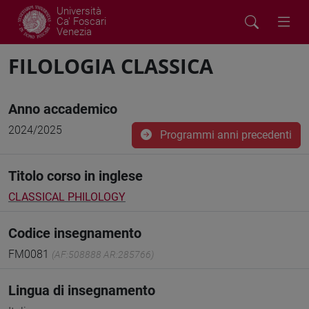
Università
Ca' Foscari
Venezia
FILOLOGIA CLASSICA
Anno accademico
2024/2025
Programmi anni precedenti
Titolo corso in inglese
CLASSICAL PHILOLOGY
Codice insegnamento
FM0081
(AF:508888 AR:285766)
Lingua di insegnamento