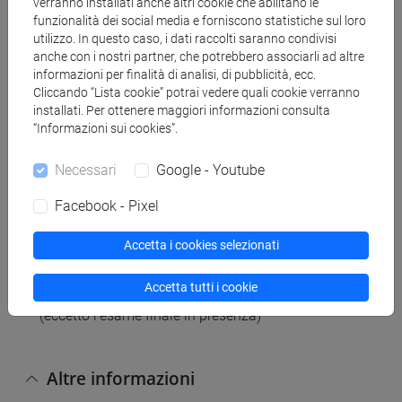
verranno installati anche altri cookie che abilitano le
che non sosterranno la prova di metà corso che
funzionalità dei social media e forniscono statistiche sul loro
verrà effettuata online, scrivendo un breve testo su
utilizzo. In questo caso, i dati raccolti saranno condivisi
anche con i nostri partner, che potrebbero associarli ad altre
un argomento del corso.
informazioni per finalità di analisi, di pubblicità, ecc.
Cliccando “Lista cookie” potrai vedere quali cookie verranno
installati. Per ottenere maggiori informazioni consulta
Modalità di esame
“Informazioni sui cookies”.
Necessari
Google - Youtube
scritto
Facebook - Pixel
Metodi didattici
Accetta i cookies selezionati
Accetta tutti i cookie
Lezioni ed esercitazioni completamente online
(eccetto l'esame finale in presenza)
Altre informazioni