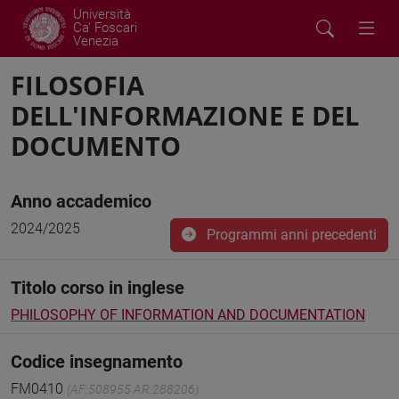
Università
Ca' Foscari
Venezia
FILOSOFIA
DELL'INFORMAZIONE E DEL
DOCUMENTO
Anno accademico
2024/2025
Programmi anni precedenti
Titolo corso in inglese
PHILOSOPHY OF INFORMATION AND DOCUMENTATION
Codice insegnamento
FM0410
(AF:508955 AR:288206)