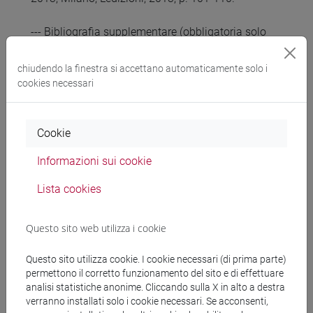
--- Bibliografia supplementare (obbligatoria solo
per chi non frequenta il corso on-line):
Claudio Gnoli - Vittorio Marino - Luca Rosati,
chiudendo la finestra si accettano automaticamente solo i
Organizzare la conoscenza. Dalle biblioteche
cookies necessari
all'architettura dell'informazione per il web, Milano,
Hops - Tecniche Nuove, 2006. Solo i capitoli 1, 2, 3
e 8.
Cookie
Alberto Salarelli, Introduzione alla scienza
Informazioni sui cookie
dell'informazione, Milano, Editrice Bibliografica,
2012.
Lista cookies
Questo sito web utilizza i cookie
Modalità di verifica dell'apprendimento
Questo sito utilizza cookie. I cookie necessari (di prima parte)
permettono il corretto funzionamento del sito e di effettuare
Tre domande a risposta aperta a cui rispondere in
analisi statistiche anonime. Cliccando sulla X in alto a destra
forma scritta in 45 minuti. Le domande saranno
verranno installati solo i cookie necessari. Se acconsenti,
invece 4 (a cui rispondere in 60 minuti) per coloro