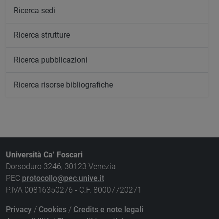
Ricerca sedi
Ricerca strutture
Ricerca pubblicazioni
Ricerca risorse bibliografiche
Università Ca’ Foscari
Dorsoduro 3246, 30123 Venezia
PEC
protocollo@pec.unive.it
P.IVA 00816350276 - C.F. 80007720271
Privacy
/
Cookies
/
Credits e note legali