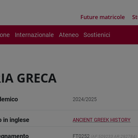
Future matricole
St
ione
Internazionale
Ateneo
Sostienici
IA GRECA
demico
2024/2025
o in inglese
ANCIENT GREEK HISTORY
segnamento
FT0252
(AF:509233 AR:292784)