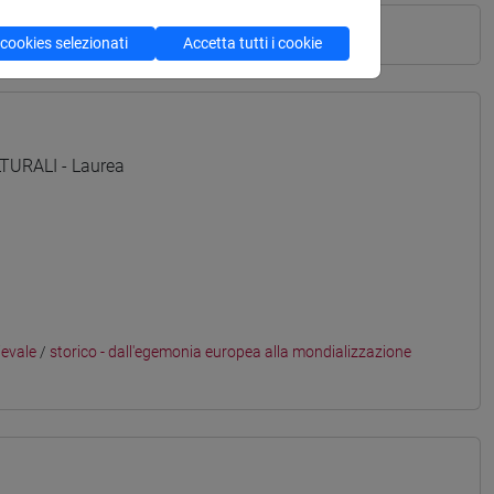
 cookies selezionati
Accetta tutti i cookie
TURALI - Laurea
ievale
/
storico - dall'egemonia europea alla mondializzazione