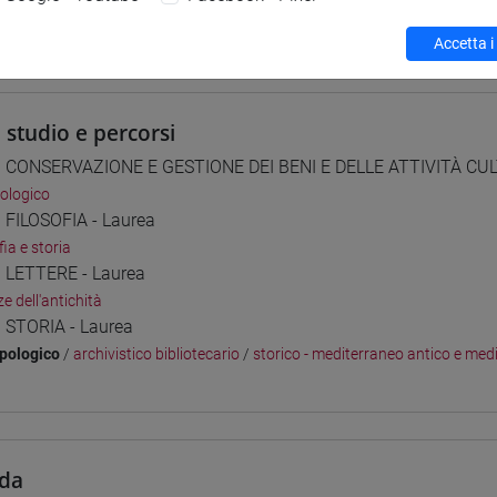
 su Moodle
Accetta i
i studio e percorsi
] CONSERVAZIONE E GESTIONE DEI BENI E DELLE ATTIVITÀ CUL
ologico
] FILOSOFIA - Laurea
fia e storia
] LETTERE - Laurea
e dell'antichità
] STORIA - Laurea
pologico
/
archivistico bibliotecario
/
storico - mediterraneo antico e med
da