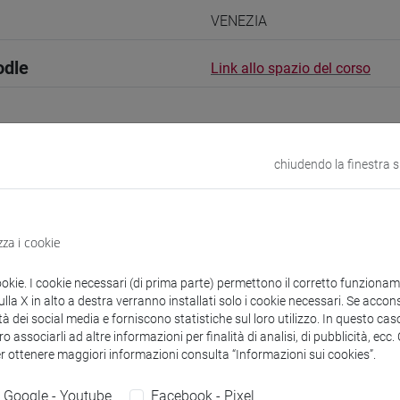
VENEZIA
odle
Link allo spazio del corso
chiudendo la finestra 
 corsi di laurea
Programma
zza i cookie
ookie. I cookie necessari (di prima parte) permettono il corretto funzionamen
la X in alto a destra verranno installati solo i cookie necessari. Se accons
tefania
- 60h Lezione
tà dei social media e forniscono statistiche sul loro utilizzo. In questo cas
o associarli ad altre informazioni per finalità di analisi, di pubblicità, ecc
er ottenere maggiori informazioni consulta “Informazioni sui cookies”.
didattici
Google - Youtube
Facebook - Pixel