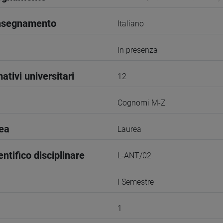
insegnamento
Italiano
In presenza
ativi universitari
12
Cognomi M-Z
rea
Laurea
entifico disciplinare
L-ANT/02
I Semestre
1