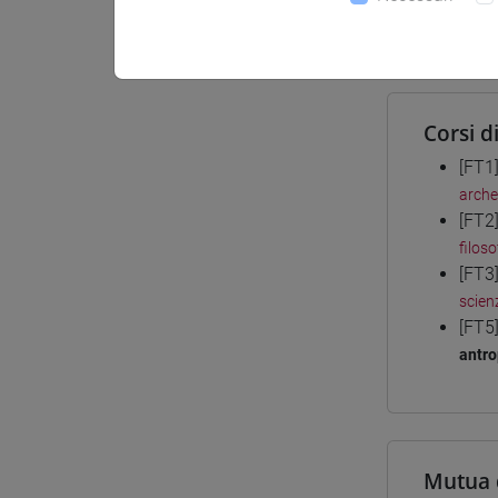
Materiali
Corsi d
[FT1
arche
[FT2
filoso
[FT3
scienz
[FT5
antro
Mutua 