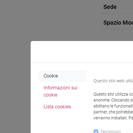
Sede
Spazio Mo
Docenti e
Cookie
Questo sito web utili
Docenti
Informazioni sui
Questo sito utilizza c
cookie
anonime. Cliccando sul
DE VIDO S
abilitano le funzionali
Lista cookies
partner, che potrebber
verranno installati. P
Materiali 
Necessari