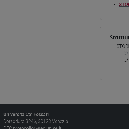
STOR
Struttu
STOR
Università Ca’ Foscari
Dorsoduro 3246, 30123 Venezia
PEC
protocollo@pec.unive.it