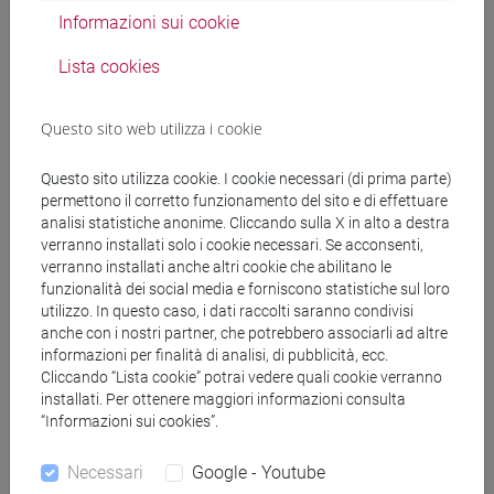
Informazioni sui cookie
Docenti
Lista cookies
TRAVE Enrico
- 60h Lezione
Questo sito web utilizza i cookie
Materiali didattici
Questo sito utilizza cookie. I cookie necessari (di prima parte)
permettono il corretto funzionamento del sito e di effettuare
analisi statistiche anonime. Cliccando sulla X in alto a destra
Materiali su Moodle
verranno installati solo i cookie necessari. Se acconsenti,
verranno installati anche altri cookie che abilitano le
funzionalità dei social media e forniscono statistiche sul loro
utilizzo. In questo caso, i dati raccolti saranno condivisi
Corsi di studio e percorsi
anche con i nostri partner, che potrebbero associarli ad altre
informazioni per finalità di analisi, di pubblicità, ecc.
[CT7] CHIMICA E TECNOLOGIE SOSTENIBILI -
Cliccando “Lista cookie” potrai vedere quali cookie verranno
Laurea
installati. Per ottenere maggiori informazioni consulta
“Informazioni sui cookies”.
percorso comune
[CTR7] CHIMICA E TECNOLOGIE SOSTENIBILI -
Necessari
Google - Youtube
Laurea