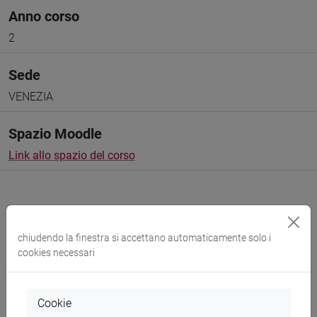
Anno corso
2
Sede
VENEZIA
Spazio Moodle
Link allo spazio del corso
chiudendo la finestra si accettano automaticamente solo i
Docenti e corsi di laurea
cookies necessari
Programma
Cookie