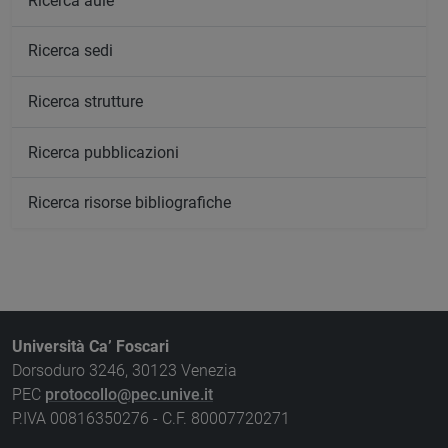
Ricerca aule
Ricerca sedi
Ricerca strutture
Ricerca pubblicazioni
Ricerca risorse bibliografiche
Università Ca’ Foscari
Dorsoduro 3246, 30123 Venezia
PEC
protocollo@pec.unive.it
P.IVA 00816350276 - C.F. 80007720271