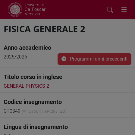
Università
Ca' Foscari
Venezia
FISICA GENERALE 2
Anno accademico
2025/2026
Programmi anni precedenti
Titolo corso in inglese
GENERAL PHYSICS 2
Codice insegnamento
CT0349
(AF:510047 AR:291120)
Lingua di insegnamento