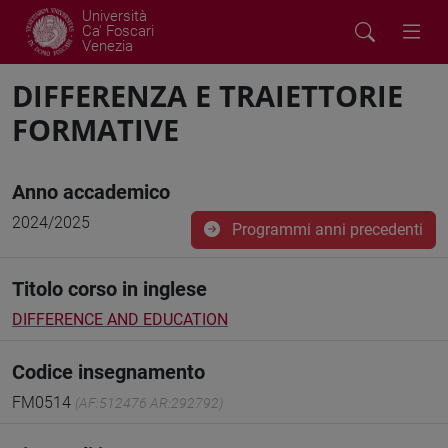
Università
Ca' Foscari
Venezia
DIFFERENZA E TRAIETTORIE
FORMATIVE
Anno accademico
2024/2025
Programmi anni precedenti
Titolo corso in inglese
DIFFERENCE AND EDUCATION
Codice insegnamento
FM0514
(AF:512476 AR:292792)