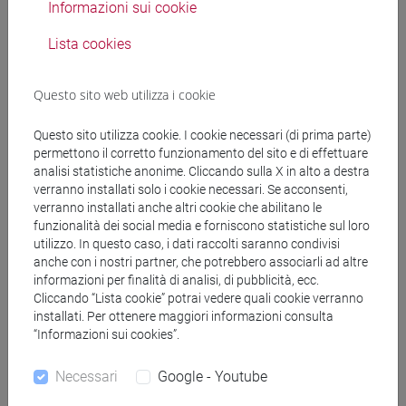
Informazioni sui cookie
GIUNTA Ines
- 30h Lezione
Lista cookies
Materiali didattici
Questo sito web utilizza i cookie
Questo sito utilizza cookie. I cookie necessari (di prima parte)
Materiali su Moodle
permettono il corretto funzionamento del sito e di effettuare
analisi statistiche anonime. Cliccando sulla X in alto a destra
verranno installati solo i cookie necessari. Se acconsenti,
verranno installati anche altri cookie che abilitano le
Corsi di studio e percorsi
funzionalità dei social media e forniscono statistiche sul loro
utilizzo. In questo caso, i dati raccolti saranno condivisi
[FM61] SCIENZE FILOSOFICHE - Laurea
anche con i nostri partner, che potrebbero associarli ad altre
magistrale (DM270)
informazioni per finalità di analisi, di pubblicità, ecc.
Cliccando “Lista cookie” potrai vedere quali cookie verranno
filosofia
/
scienze umane e della formazione
installati. Per ottenere maggiori informazioni consulta
[FM8] LAVORO, CITTADINANZA SOCIALE,
“Informazioni sui cookies”.
INTERCULTURALITÀ - Laurea magistrale
(DM270)
Necessari
Google - Youtube
percorso comune