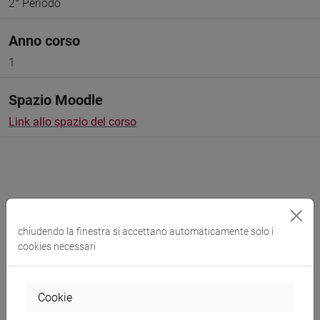
2° Periodo
Anno corso
1
Spazio Moodle
Link allo spazio del corso
Docenti e corsi di laurea
chiudendo la finestra si accettano automaticamente solo i
cookies necessari
Programma
Cookie
Docenti