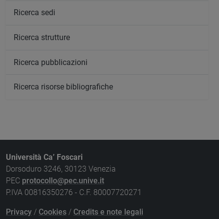
Ricerca sedi
Ricerca strutture
Ricerca pubblicazioni
Ricerca risorse bibliografiche
Università Ca’ Foscari
Dorsoduro 3246, 30123 Venezia
PEC
protocollo@pec.unive.it
P.IVA 00816350276 - C.F. 80007720271
Privacy
/
Cookies
/
Credits e note legali