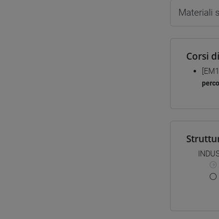
Materiali
Corsi d
[EM1
perc
Struttu
INDU