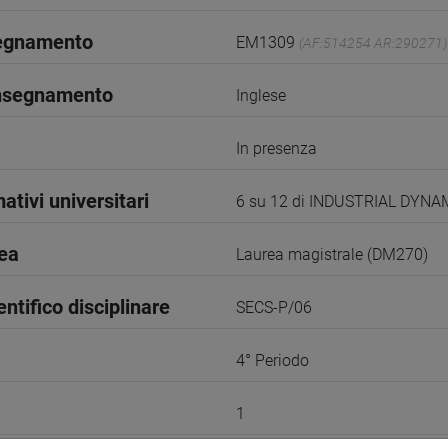
segnamento
EM1309
(AF:514254 AR:290271)
insegnamento
Inglese
In presenza
ativi universitari
6 su 12 di INDUSTRIAL DY
rea
Laurea magistrale (DM270)
entifico disciplinare
SECS-P/06
4° Periodo
1