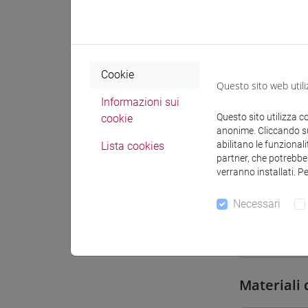
Sede
Spazio Mo
Cookie
Questo sito web utili
Informazioni sui
Questo sito utilizza c
cookie
anonime. Cliccando sul
Docenti e
abilitano le funzionali
Lista cookies
partner, che potrebber
verranno installati. P
Docenti
Necessari
PLECHER
Materiali 