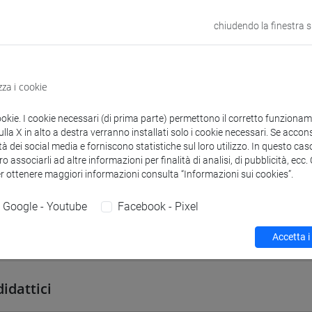
VENEZIA
chiudendo la finestra 
odle
Link allo spazio del corso
zza i cookie
ookie. I cookie necessari (di prima parte) permettono il corretto funzionamen
la X in alto a destra verranno installati solo i cookie necessari. Se accons
 corsi di laurea
Programma
tà dei social media e forniscono statistiche sul loro utilizzo. In questo cas
o associarli ad altre informazioni per finalità di analisi, di pubblicità, ecc
er ottenere maggiori informazioni consulta “Informazioni sui cookies”.
Google - Youtube
Facebook - Pixel
Accetta i
O Monica
- 30h Lezione
didattici