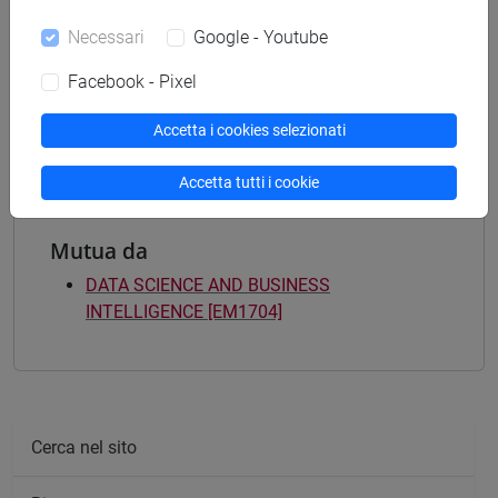
Laurea magistrale (DM270)
Necessari
Google - Youtube
percorso comune
[EM18] INTERNATIONAL MANAGEMENT -
Facebook - Pixel
Laurea magistrale (DM270)
percorso comune
Accetta i cookies selezionati
Accetta tutti i cookie
Mutua da
DATA SCIENCE AND BUSINESS
INTELLIGENCE [EM1704]
Cerca nel sito