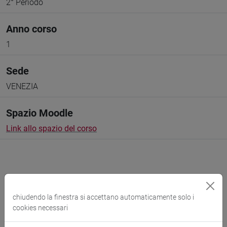
2° Periodo
Anno corso
1
Sede
VENEZIA
Spazio Moodle
Link allo spazio del corso
Docenti e corsi di laurea
chiudendo la finestra si accettano automaticamente solo i
cookies necessari
Programma