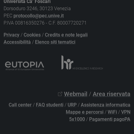
Università Ca’ Foscari
Dorsoduro 3246, 30123 Venezia
PEC
protocollo@pec.unive.it
P.IVA 00816350276 - C.F. 80007720271
Privacy
/
Cookies
/
Credits e note legali
Accessibilità
/
Elenco siti tematici
Webmail
/
Area riservata
Call center
/
FAQ studenti
/
URP
/
Assistenza informatica
Mappe e percorsi
/
WiFi
/
VPN
5x1000
/
Pagamenti pagoPA