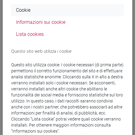
Cookie
Docenti
Informazioni sui cookie
Lista cookies
MINELLO Giorgia
- 30h Lezione
Questo sito web utilizza i cookie
Materiali didattici
Questo sito utilizza cookie. I cookie necessari (di prima parte)
permettono il corretto funzionamento del sito e di effettuare
Materiali su Moodle
analisi statistiche anonime. Cliccando sulla X in alto a destra
verranno installati solo i cookie necessari. Se acconsenti,
verranno installati anche altri cookie che abilitano le
funzionalità dei social media e forniscono statistiche sul loro
Corsi di studio e percorsi
utilizzo. In questo caso, i dati raccolti saranno condivisi
anche con i nostri partner, che potrebbero associarli ad altre
[EM16] GLOBAL ACCOUNTING AND FINANCE -
informazioni per finalità di analisi, di pubblicità, ecc.
Laurea magistrale (DM270)
Cliccando “Lista cookie” potrai vedere quali cookie verranno
installati. Per ottenere maggiori informazioni consulta
percorso comune
“Informazioni sui cookies”.
[EM17] INNOVATION AND MARKETING -