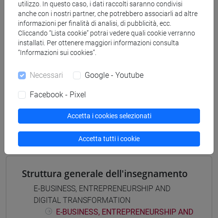
[ET7] DIGITAL MANAGEMENT - Laurea
utilizzo. In questo caso, i dati raccolti saranno condivisi
percorso comune
anche con i nostri partner, che potrebbero associarli ad altre
informazioni per finalità di analisi, di pubblicità, ecc.
[ETR7] DIGITAL MANAGEMENT - Laurea
Cliccando “Lista cookie” potrai vedere quali cookie verranno
percorso comune
installati. Per ottenere maggiori informazioni consulta
“Informazioni sui cookies”.
Necessari
Google - Youtube
Insegnamenti mutuati
Facebook - Pixel
E-BUSINESS, ENTREPRENEURSHIP AND
Accetta i cookies selezionati
DIGITAL TRANSFORMATION-2 [ET7010]
Accetta tutti i cookie
Struttura generale dell'insegnamento
E-BUSINESS, ENTREPRENEURSHIP AND
DIGITAL TRANSFORMATION
E-BUSINESS, ENTREPRENEURSHIP AND