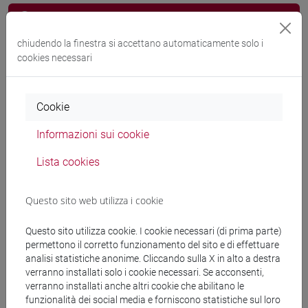
Docenti e corsi di laurea
chiudendo la finestra si accettano automaticamente solo i
Programma
cookies necessari
Docenti
Cookie
Informazioni sui cookie
HINTERHUBER Andreas
- 30h Lezione
Lista cookies
Materiali didattici
Questo sito web utilizza i cookie
Materiali su Moodle
Questo sito utilizza cookie. I cookie necessari (di prima parte)
permettono il corretto funzionamento del sito e di effettuare
analisi statistiche anonime. Cliccando sulla X in alto a destra
verranno installati solo i cookie necessari. Se acconsenti,
Corsi di studio e percorsi
verranno installati anche altri cookie che abilitano le
funzionalità dei social media e forniscono statistiche sul loro