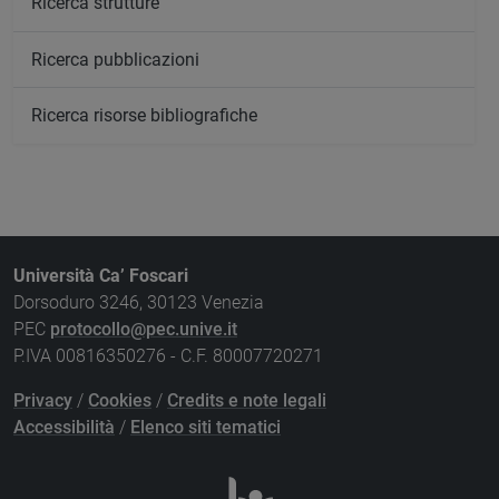
Ricerca strutture
Ricerca pubblicazioni
Ricerca risorse bibliografiche
Università Ca’ Foscari
Dorsoduro 3246, 30123 Venezia
PEC
protocollo@pec.unive.it
P.IVA 00816350276 - C.F. 80007720271
Privacy
/
Cookies
/
Credits e note legali
Accessibilità
/
Elenco siti tematici