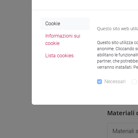
Spazio Mo
Cookie
Questo sito web utili
Informazioni sui
Questo sito utilizza c
cookie
anonime. Cliccando sul
Docenti e
abilitano le funzionali
Lista cookies
partner, che potrebber
verranno installati. P
Docenti
Necessari
CORTELL
Materiali 
Materiali