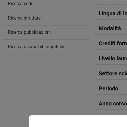
Ricerca sedi
Lingua di 
Ricerca strutture
Modalità
Ricerca pubblicazioni
Crediti form
Ricerca risorse bibliografiche
Livello lau
Settore sci
Periodo
Anno corso
Sede