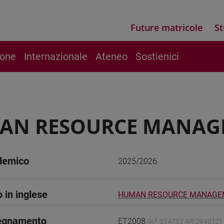
Future matricole
St
ione
Internazionale
Ateneo
Sostienici
AN RESOURCE MANAG
demico
2025/2026
o in inglese
HUMAN RESOURCE MANAGE
segnamento
ET2008
(AF:514753 AR:294012)