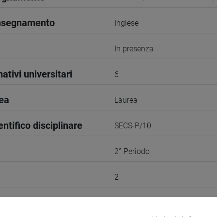
insegnamento
Inglese
In presenza
ativi universitari
6
rea
Laurea
entifico disciplinare
SECS-P/10
2° Periodo
2
VENEZIA