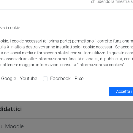
chiudendo la finestra 
odle
Link allo spazio del corso
zza i cookie
ookie. I cookie necessari (di prima parte) permettono il corretto funzionamen
la X in alto a destra verranno installati solo i cookie necessari. Se accons
 corsi di laurea
Programma
tà dei social media e forniscono statistiche sul loro utilizzo. In questo cas
o associarli ad altre informazioni per finalità di analisi, di pubblicità, ecc
er ottenere maggiori informazioni consulta “Informazioni sui cookies”.
Google - Youtube
Facebook - Pixel
AZZO Laura
- 30h Lezione
Accetta i
didattici
 su Moodle