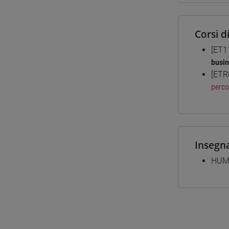
Corsi d
[ET1
busi
[ETR
perc
Insegn
HUM