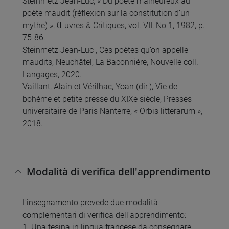
Steinmetz Jean-Luc, « Du poète malheureux au
poète maudit (réflexion sur la constitution d’un
mythe) », Œuvres & Critiques, vol. VII, No 1, 1982, p.
75-86.
Steinmetz Jean-Luc , Ces poètes qu’on appelle
maudits, Neuchâtel, La Baconnière, Nouvelle coll.
Langages, 2020.
Vaillant, Alain et Vérilhac, Yoan (dir.), Vie de
bohème et petite presse du XIXe siècle, Presses
universitaire de Paris Nanterre, « Orbis litterarum »,
2018.
Modalità di verifica dell'apprendimento
L'insegnamento prevede due modalità
complementari di verifica dell'apprendimento:
1. Una tesina in lingua francese da consegnare