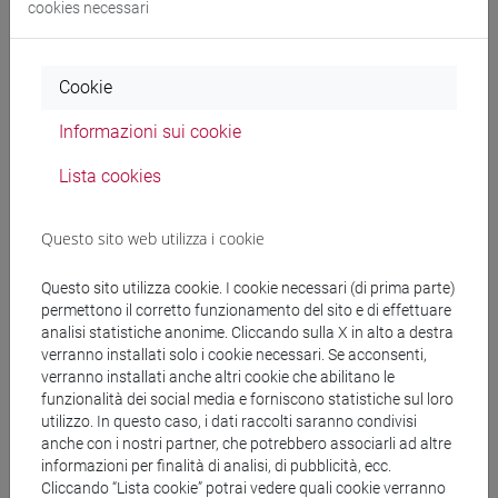
aboutissants de la « malédiction littéraire » dans
cookies necessari
ses différentes articulations : de la posture
assumée par le poète à l’expression des marges
dans ses œuvres, de son rapport conflictuel avec la
Cookie
République des lettres et le lectorat. Nous nous
Informazioni sui cookie
arrêterons ainsi sur les notions de rupture,
d’originalité et d’autonomie dans l’exercice de la
Lista cookies
littérature moderne, non sans nous interroger sur
leurs implications à l’intérieur du débat
Questo sito web utilizza i cookie
contemporain.
Questo sito utilizza cookie. I cookie necessari (di prima parte)
permettono il corretto funzionamento del sito e di effettuare
Testi di riferimento
analisi statistiche anonime. Cliccando sulla X in alto a destra
verranno installati solo i cookie necessari. Se acconsenti,
verranno installati anche altri cookie che abilitano le
SOURCES PRIMAIRES
funzionalità dei social media e forniscono statistiche sul loro
utilizzo. In questo caso, i dati raccolti saranno condivisi
anche con i nostri partner, che potrebbero associarli ad altre
Gilbert, Le Génie aux prises avec la fortune, ou le
informazioni per finalità di analisi, di pubblicità, ecc.
poète malheureux (1772)
Cliccando “Lista cookie” potrai vedere quali cookie verranno