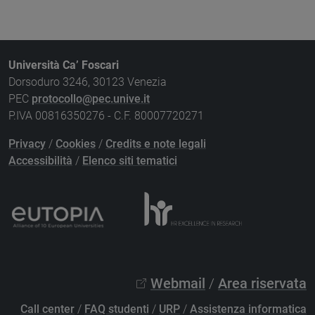
Università Ca’ Foscari
Dorsoduro 3246, 30123 Venezia
PEC
protocollo@pec.unive.it
P.IVA 00816350276 - C.F. 80007720271
Privacy
/
Cookies
/
Credits e note legali
Accessibilità
/
Elenco siti tematici
Webmail
/
Area riservata
Call center
/
FAQ studenti
/
URP
/
Assistenza informatica