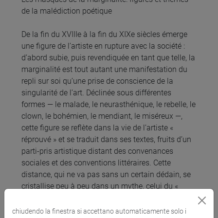
de la malédiction poétique
De la fin du XVIIIe à la fin du XIXe siècles émerge
une figure de l’artiste en rupture avec la société :
d’abord subie, puis revendiquée en tant que telle, la
marginalité est tout autant une manifestation du
repli sur soi qu’une prise de conscience de la
singularité de l’art. Déclinée sous différentes
formes — le malade, le neurasthénique, le rebelle, le
clown, le bohémien, le mendiant, le miséreux —,
cette figure se reflète dans la vie de l’artiste «
réprouvé » et se traduit dans ses textes, fruits d’un
parti-pris artistique distant des convenances
sociales et des conventions littéraires. Cette
distance, qui ne va pas sans un certain dédain, se
cristallise peu à peu dans un mythe, celui du «
poète maudit ».
Notre cours se propose d’étudier les tenants et les
chiudendo la finestra si accettano automaticamente solo i