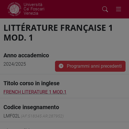
Università
Ca' Foscari
Venezia
LITTÉRATURE FRANÇAISE 1
MOD. 1
Anno accademico
2024/2025
Programmi anni precedenti
Titolo corso in inglese
FRENCH LITERATURE 1 MOD.1
Codice insegnamento
LMF02L
(AF:518345 AR:287952)