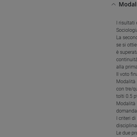
Modali
I risultat
Sociologia
La second
se si ott
è superat
continuità
alla prima
Il voto f
Modalità 
con tre/q
tolti 0.5
Modalità 
domanda a
I criteri 
disciplin
Le due pr