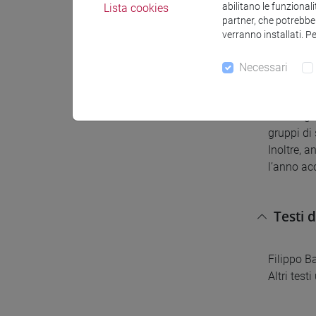
abilitano le funzionali
Lista cookies
partner, che potrebber
Che cos’è 
verranno installati. P
cooperaz
riconosce
Necessari
sociale, p
Il corso, 
sociologic
gruppi di
Inoltre, 
l’anno ac
Testi 
Filippo Ba
Altri test