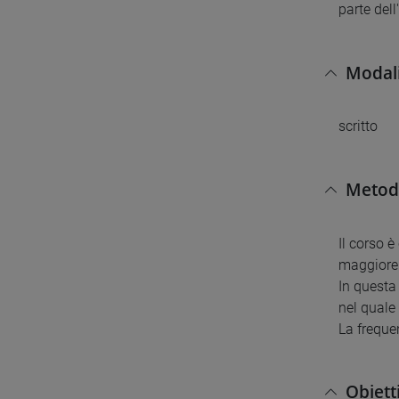
parte dell
Modali
scritto
Metodi
Il corso è
maggiore 
In questa
nel quale 
La frequen
Obiett