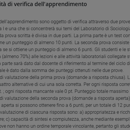
tà di verifica dell'apprendimento
i dell'apprendimento sono oggetto di verifica attraverso due prove
 I e una che si concentrerà sui temi del Laboratorio di Sociologia
a prova scritta è divisa in due parti. La prima parte è un test 
iene un punteggio di almeno 10 punti. La seconda prova consist
a se si ottiene un punteggio di almeno 6 punti. Gli studenti e l
 (almeno 70%) alle lezioni e alle attività laboratoriali collegate 
 parte sarà dato dal docente di riferimento al termine del ciclo di
inale è dato dalla somma dei punteggi ottenuti nelle due prove.
di valutazione della prima prova (domande a risposta chiusa). L
uattro alternative di cui una sola corretta. Per ogni risposta cor
 pt. ; ogni risposta mancante vale 0 pt. Punteggio totale massimo 
di valutazione della seconda prova (domande a risposta aperta)
perta si possono ottenere fino a 6 punti, per un totale di 12 pun
di valutazione di ciascuna risposta sono: a) appropriatezza e ricc
are; c) capacità di sintesi e compiutezza, anche mediante esempl
ove non hanno un ordine temporale vincolante, pertanto gli stude