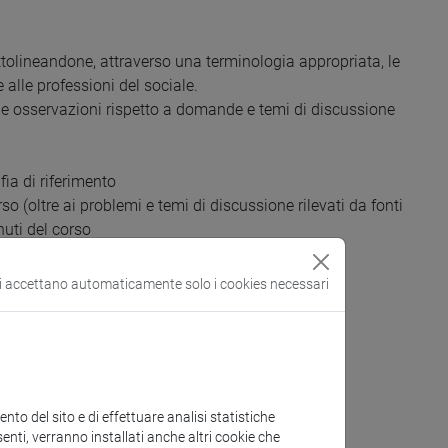
 sottolineandone, attraverso una terminologia appropriata, le
e alle professioni del sociale.
prie osservazioni rispetto a domande e temi di discussione
fia di riferimento
rso (oltre ai problemi e temi di discussione rilevati da fonti
nuti del corso
si accettano automaticamente solo i cookies necessari
le principali teorie sociologiche
to del sito e di effettuare analisi statistiche
enti, verranno installati anche altri cookie che