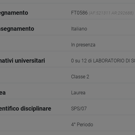
segnamento
FT0586
(AF:521311 AR:292688)
insegnamento
Italiano
In presenza
ativi universitari
0 su 12 di LABORATORIO DI 
Classe 2
rea
Laurea
entifico disciplinare
SPS/07
4° Periodo