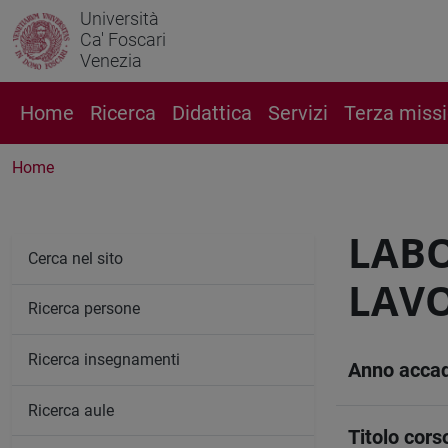
Università
Ca' Foscari
Venezia
Home
Ricerca
Didattica
Servizi
Terza miss
Home
LABO
Cerca nel sito
LAV
Ricerca persone
Ricerca insegnamenti
Anno acca
Ricerca aule
Titolo cors