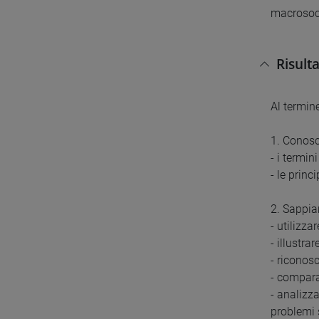
macrosoci
Risult
Al termine
1. Conos
- i termin
- le princ
2. Sappia
- utilizz
- illustr
- riconosc
- comparar
- analizza
problemi 