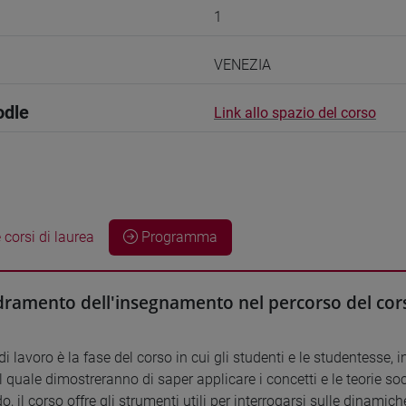
1
VENEZIA
odle
Link allo spazio del corso
 corsi di laurea
Programma
ramento dell'insegnamento nel percorso del cors
di lavoro è la fase del corso in cui gli studenti e le studentesse,
l quale dimostreranno di saper applicare i concetti e le teorie s
o, il corso offre gli strumenti utili per interrogarsi sulle dinami