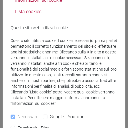
Informazioni sui cookie
-Coloranti: classificazione, nomenclatura e
Lista cookies
produzione industriale. Esempi di coloranti: acidi,
basici, diretti, dispersi, reattivi, fluorescenti, etc.
- Pigmenti: classificazione e produzione industriale,
Questo sito web utilizza i cookie
di pigmenti organici ed inorganici. Esempi di
pigmenti: bianchi, neri, colorati, metallici,
Questo sito utilizza cookie. I cookie necessari (di prima parte)
permettono il corretto funzionamento del sito e di effettuare
perlescenti, ?glitters? e loro applicazioni.
analisi statistiche anonime. Cliccando sulla X in alto a destra
- Vernici, pitture, inchiostri e rivestimenti con
verranno installati solo i cookie necessari. Se acconsenti,
nozioni sulle tipologie di applicazione.
verranno installati anche altri cookie che abilitano le
- Esempi di pigmenti coloranti e loro applicazione
funzionalità dei social media e forniscono statistiche sul loro
in laboratorio
utilizzo. In questo caso, i dati raccolti saranno condivisi
anche con i nostri partner, che potrebbero associarli ad altre
informazioni per finalità di analisi, di pubblicità, ecc.
Cliccando “Lista cookie” potrai vedere quali cookie verranno
Testi di riferimento
installati. Per ottenere maggiori informazioni consulta
“Informazioni sui cookies”.
Appunti di lezione e materiale fornito dal docente
Necessari
Google - Youtube