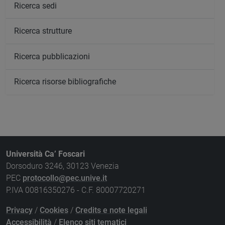
Ricerca sedi
Ricerca strutture
Ricerca pubblicazioni
Ricerca risorse bibliografiche
Università Ca’ Foscari
Dorsoduro 3246, 30123 Venezia
PEC
protocollo@pec.unive.it
P.IVA 00816350276 - C.F. 80007720271
Privacy
/
Cookies
/
Credits e note legali
Accessibilità
/
Elenco siti tematici