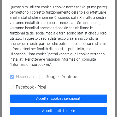
sono compresi e rielaborati solo in maniera
Questo sito utilizza cookie. I cookie necessari (di prima parte)
parziale. Inadeguate capacità di riflessione ed
permettono il corretto funzionamento del sito e di effettuare
esposizione.
analisi statistiche anonime. Cliccando sulla X in alto a destra
verranno installati solo i cookie necessari. Se acconsenti,
verranno installati anche altri cookie che abilitano le
Sufficiente
funzionalità dei social media e forniscono statistiche sul loro
18 - Conoscenza molto incerta dei contenuti, che
utilizzo. In questo caso, i dati raccolti saranno condivisi
risultano da consolidare, e che sono compresi e
anche con i nostri partner, che potrebbero associarli ad altre
rielaborati in maniera molto incerta. Appena
informazioni per finalità di analisi, di pubblicità, ecc.
sufficienti le capacità di riflessione ed esposizione.
Cliccando “Lista cookie” potrai vedere quali cookie verranno
installati. Per ottenere maggiori informazioni consulta
19 - Conoscenza incerta dei contenuti, che
“Informazioni sui cookies”.
risultano da consolidare, e che sono compresi e
rielaborati in maniera incerta. Sufficienti capacità
Necessari
Google - Youtube
di riflessione ed esposizione.
20 - Conoscenza sufficiente dei contenuti, che
Facebook - Pixel
risultano ancora in parte da consolidare, e che
sono compresi e rielaborati in maniera incerta.
Accetta i cookies selezionati
Sufficienti capacità di riflessione ed esposizione.
Accetta tutti i cookie
Discreto