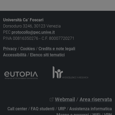
Università Ca’ Foscari
Dorsoduro 3246, 30123 Venezia
PEC
protocollo@pec.unive.it
P.IVA 00816350276 - C.F. 80007720271
Privacy
/
Cookies
/
Credits e note legali
Accessibilità
/
Elenco siti tematici
Webmail
/
Area riservata
Call center
/
FAQ studenti
/
URP
/
Assistenza informatica
Mappe e percorsi
/
WiFi
/
VPN