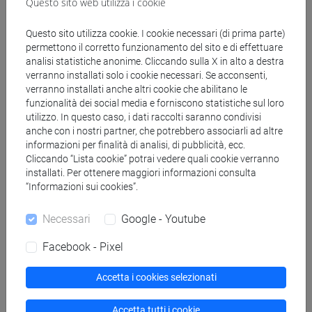
Questo sito web utilizza i cookie
antropologia dell'asia
[LM20] LINGUE E CIVILTÀ DELL'ASIA E
Questo sito utilizza cookie. I cookie necessari (di prima parte)
DELL'AFRICA MEDITERRANEA - Laurea
permettono il corretto funzionamento del sito e di effettuare
magistrale (DM270)
analisi statistiche anonime. Cliccando sulla X in alto a destra
vicino e medio oriente
verranno installati solo i cookie necessari. Se acconsenti,
verranno installati anche altri cookie che abilitano le
[LM80] STUDI TRANSMEDITERRANEI:
funzionalità dei social media e forniscono statistiche sul loro
MIGRAZIONE, COOPERAZIONE E SVILUPPO -
utilizzo. In questo caso, i dati raccolti saranno condivisi
Laurea magistrale (DM270)
anche con i nostri partner, che potrebbero associarli ad altre
percorso comune
/
percorso comune
informazioni per finalità di analisi, di pubblicità, ecc.
Cliccando “Lista cookie” potrai vedere quali cookie verranno
installati. Per ottenere maggiori informazioni consulta
“Informazioni sui cookies”.
Insegnamenti mutuati
Necessari
Google - Youtube
ESERCITAZIONI 2C DI NARRAZIONI E
Facebook - Pixel
DINAMICHE CULTURALI (TURCO) [LM2504]
Accetta i cookies selezionati
Accetta tutti i cookie