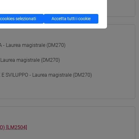
 cookies selezionati
Accetta tutti i cookie
 Laurea magistrale (DM270)
 Laurea magistrale (DM270)
 SVILUPPO - Laurea magistrale (DM270)
O) [LM2504]