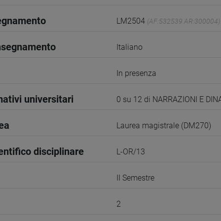
segnamento
LM2504
(AF:532539 AR:300004)
insegnamento
Italiano
In presenza
ativi universitari
0 su 12 di NARRAZIONI E DI
rea
Laurea magistrale (DM270)
entifico disciplinare
L-OR/13
II Semestre
2