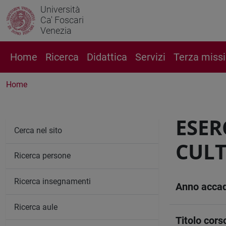
Università
Ca' Foscari
Venezia
Home
Ricerca
Didattica
Servizi
Terza miss
Home
ESER
Cerca nel sito
CULT
Ricerca persone
Ricerca insegnamenti
Anno acca
Ricerca aule
Titolo cors