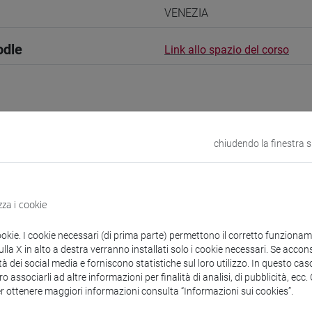
VENEZIA
odle
Link allo spazio del corso
chiudendo la finestra 
 corsi di laurea
zza i cookie
ookie. I cookie necessari (di prima parte) permettono il corretto funzionamen
atih Alper
- 30h Esercitazioni
la X in alto a destra verranno installati solo i cookie necessari. Se accons
tà dei social media e forniscono statistiche sul loro utilizzo. In questo cas
o associarli ad altre informazioni per finalità di analisi, di pubblicità, ecc
didattici
er ottenere maggiori informazioni consulta “Informazioni sui cookies”.