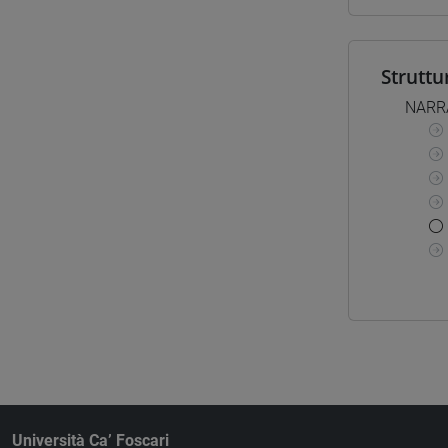
Struttu
NARRA
Università Ca’ Foscari