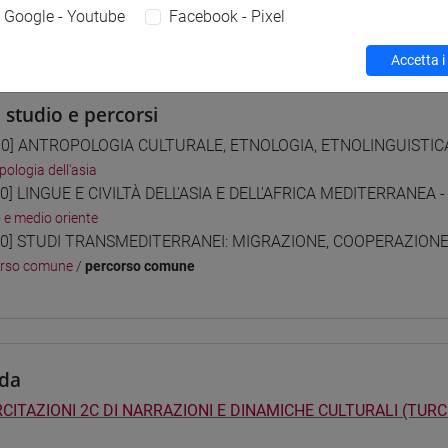
Google - Youtube
Facebook - Pixel
 su Moodle
Accetta i
i studio e percorsi
0] ANTROPOLOGIA CULTURALE, ETNOLOGIA, ETNOLINGUISTICA -
pologia dell'asia
0] LINGUE E CIVILTÀ DELL'ASIA E DELL'AFRICA MEDITERRANEA -
o e medio oriente
0] STUDI TRANSMEDITERRANEI: MIGRAZIONE, COOPERAZIONE E
orso comune
/
percorso comune
da
CITAZIONI 2C DI NARRAZIONI E DINAMICHE CULTURALI (TURC