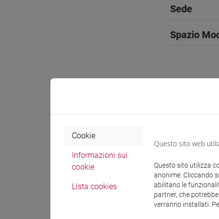
Sede
Spazio Mo
Docenti e
Cookie
Docenti
Questo sito web utili
Informazioni sui
Questo sito utilizza c
cookie
TAŞBAŞ F
anonime. Cliccando sul
abilitano le funzionali
Lista cookies
partner, che potrebber
Materiali 
verranno installati. P