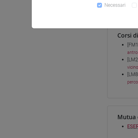
Necessari
Materiali
Corsi d
[FM1
antro
[LM2
vicin
[LM8
perc
Mutua 
ESER