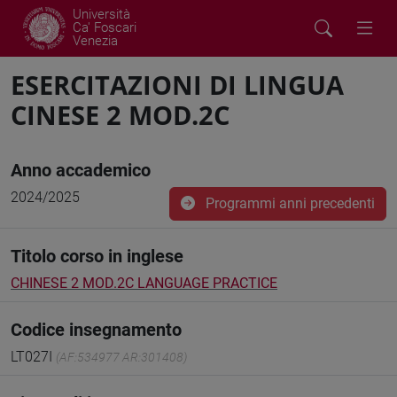
Università
Ca' Foscari
Venezia
ESERCITAZIONI DI LINGUA
CINESE 2 MOD.2C
Anno accademico
2024/2025
Programmi anni precedenti
Titolo corso in inglese
CHINESE 2 MOD.2C LANGUAGE PRACTICE
Codice insegnamento
LT027I
(AF:534977 AR:301408)