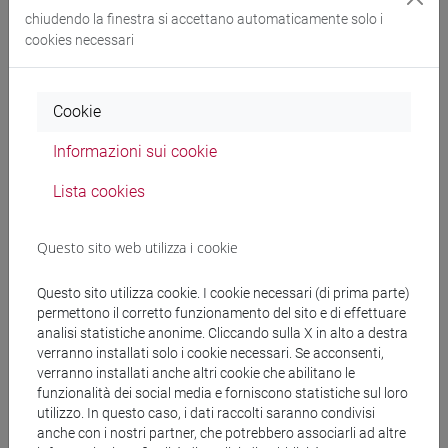
cina
/
subcontinente indiano
/
india e sud-est
chiudendo la finestra si accettano automaticamente solo i
asiatico
cookies necessari
Cookie
Insegnamenti mutuati
Informazioni sui cookie
ESERCITAZIONI DI LINGUA CINESE 2 MOD.2C
Lista cookies
[LT027I]
Questo sito web utilizza i cookie
Questo sito utilizza cookie. I cookie necessari (di prima parte)
Struttura generale dell'insegnamento
permettono il corretto funzionamento del sito e di effettuare
analisi statistiche anonime. Cliccando sulla X in alto a destra
LINGUA CINESE 2 MOD.2
verranno installati solo i cookie necessari. Se acconsenti,
ESERCITAZIONI DI LINGUA CINESE 2
verranno installati anche altri cookie che abilitano le
funzionalità dei social media e forniscono statistiche sul loro
MOD.2A
utilizzo. In questo caso, i dati raccolti saranno condivisi
ESERCITAZIONI DI LINGUA CINESE 2
anche con i nostri partner, che potrebbero associarli ad altre
MOD.2A Cognomi A-C