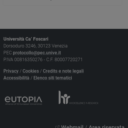
Università Ca’ Foscari
Dorsoduro 3246, 30123 Venezia
PEC
protocollo@pec.unive.it
P.IVA 00816350276 - C.F. 80007720271
Privacy
/
Cookies
/
Credits e note legali
Accessibilità
/
Elenco siti tematici
Webmail
/
Area riservata