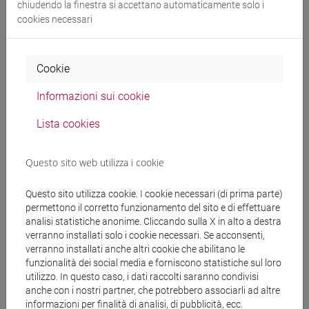
chiudendo la finestra si accettano automaticamente solo i
cina
/
subcontinente indiano
cookies necessari
Cookie
Insegnamenti mutuati
Informazioni sui cookie
ESERCITAZIONI DI LINGUA CINESE 2 MOD.2E
[LT027I]
Lista cookies
Questo sito web utilizza i cookie
Questo sito utilizza cookie. I cookie necessari (di prima parte)
Struttura generale dell'insegnamento
permettono il corretto funzionamento del sito e di effettuare
analisi statistiche anonime. Cliccando sulla X in alto a destra
LINGUA CINESE 2 MOD.2
verranno installati solo i cookie necessari. Se acconsenti,
ESERCITAZIONI DI LINGUA CINESE 2
verranno installati anche altri cookie che abilitano le
MOD.2A
funzionalità dei social media e forniscono statistiche sul loro
ESERCITAZIONI DI LINGUA CINESE 2
utilizzo. In questo caso, i dati raccolti saranno condivisi
MOD.2A Cognomi A-C
anche con i nostri partner, che potrebbero associarli ad altre
informazioni per finalità di analisi, di pubblicità, ecc.
ESERCITAZIONI DI LINGUA CINESE 2