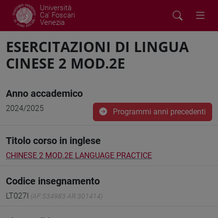
Università
Ca' Foscari
Venezia
ESERCITAZIONI DI LINGUA
CINESE 2 MOD.2E
Anno accademico
2024/2025
Programmi anni precedenti
Titolo corso in inglese
CHINESE 2 MOD.2E LANGUAGE PRACTICE
Codice insegnamento
LT027I
(AF:534983 AR:301414)