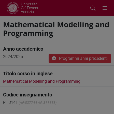
Università
Ca' Foscari
Venezia
Mathematical Modelling and
Programming
Anno accademico
2024/2025
Programmi anni precedenti
Titolo corso in inglese
Mathematical Modelling and Programming
Codice insegnamento
PHD141
(AF:537744 AR:311558)