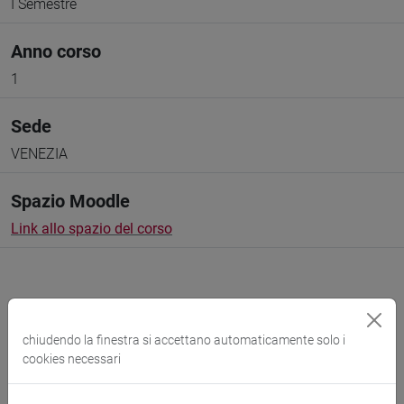
I Semestre
Anno corso
1
Sede
VENEZIA
Spazio Moodle
Link allo spazio del corso
chiudendo la finestra si accettano automaticamente solo i
Docenti e corsi di laurea
cookies necessari
Programma