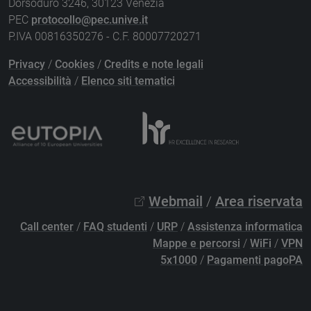
Dorsoduro 3246, 30123 Venezia
PEC
protocollo@pec.unive.it
P.IVA 00816350276 - C.F. 80007720271
Privacy
/
Cookies
/
Credits e note legali
Accessibilità
/
Elenco siti tematici
Webmail
/
Area riservata
Call center
/
FAQ studenti
/
URP
/
Assistenza informatica
Mappe e percorsi
/
WiFi
/
VPN
5x1000
/
Pagamenti pagoPA