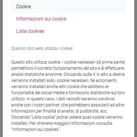
Cookie
Docenti
Informazioni sui cookie
Lista cookies
RAIMONDO Sebastian
- 30h Lezione
Questo sito web utilizza i cookie
Materiali didattici
Questo sito utilizza cookie. I cookie necessari (di prima parte)
permettono il corretto funzionamento del sito e di effettuare
analisi statistiche anonime. Cliccando sulla X in alto a destra
Materiali su Moodle
verranno installati solo i cookie necessari. Se acconsenti,
verranno installati anche altri cookie che abilitano le
funzionalità dei social media e forniscono statistiche sul loro
utilizzo. In questo caso, i dati raccolti saranno condivisi
Corsi di studio e percorsi
anche con i nostri partner, che potrebbero associarli ad altre
informazioni per finalità di analisi, di pubblicità, ecc.
[A40] SCIENCE AND MANAGEMENT OF
Cliccando “Lista cookie” potrai vedere quali cookie verranno
CLIMATE CHANGE - Master di Secondo Livello
installati. Per ottenere maggiori informazioni consulta
(DM270)
“Informazioni sui cookies”.
percorso comune