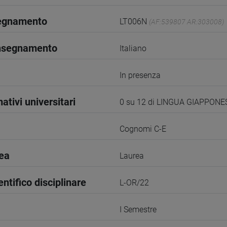
segnamento
LT006N
(AF:539807 AR:303008)
insegnamento
Italiano
In presenza
ativi universitari
0 su 12 di LINGUA GIAPPONE
Cognomi C-E
rea
Laurea
entifico disciplinare
L-OR/22
I Semestre