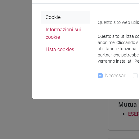
Materiali 
Cookie
Questo sito web utili
Materiali
Informazioni sui
Questo sito utilizza c
cookie
anonime. Cliccando sul
abilitano le funzionali
Lista cookies
Corsi d
partner, che potrebber
verranno installati. P
[LT4
giap
Necessari
Mutua 
ESER