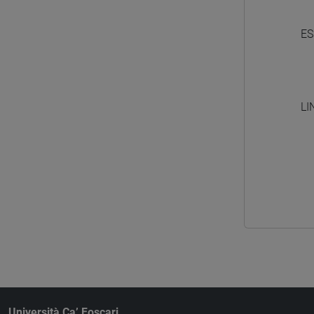
ES
LI
Università Ca’ Foscari