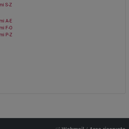
mi S-Z
mi A-E
mi F-O
mi P-Z