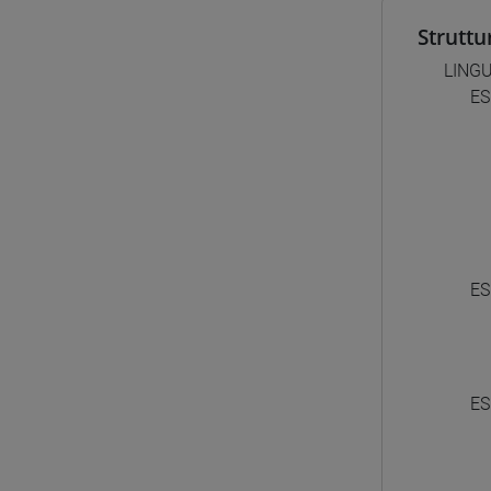
Struttu
LING
ES
ES
ES