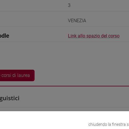
3
VENEZIA
odle
Link allo spazio del corso
 corsi di laurea
guistici
YA Kayato
- 30h Esercitazioni
chiudendo la finestra 