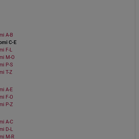
mi A-B
omi C-E
i F-L
mi M-O
mi P-S
i T-Z
i A-E
mi F-O
mi P-Z
mi A-C
mi D-L
mi M-R