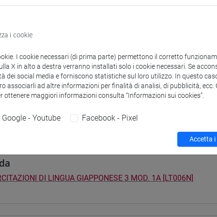
didattici
zza i cookie
 su Moodle
ookie. I cookie necessari (di prima parte) permettono il corretto funzionamen
la X in alto a destra verranno installati solo i cookie necessari. Se accons
tà dei social media e forniscono statistiche sul loro utilizzo. In questo cas
i studio e percorsi
o associarli ad altre informazioni per finalità di analisi, di pubblicità, ecc
er ottenere maggiori informazioni consulta “Informazioni sui cookies”.
0] LINGUE, CULTURE E SOCIETÀ DELL'ASIA E DELL'AFRICA MEDI
pone
/
giappone
/
giappone
Google - Youtube
Facebook - Pixel
Accetta i
da
CITAZIONI DI LINGUA GIAPPONESE 3 MOD. 1A [LT006N]