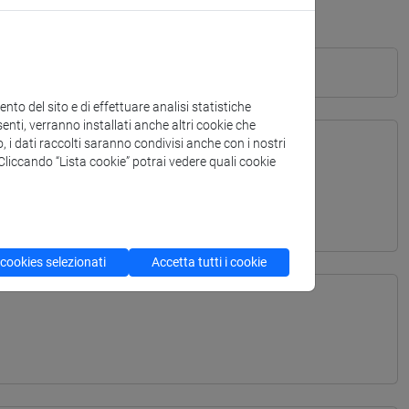
to del sito e di effettuare analisi statistiche
enti, verranno installati anche altri cookie che
o, i dati raccolti saranno condivisi anche con i nostri
. Cliccando “Lista cookie” potrai vedere quali cookie
TERRANEA - Laurea
 cookies selezionati
Accetta tutti i cookie