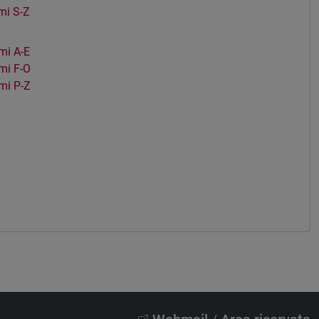
mi S-Z
mi A-E
mi F-O
mi P-Z