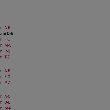
mi A-B
omi C-E
i F-L
mi M-O
mi P-S
i T-Z
i A-E
mi F-O
mi P-Z
mi A-C
mi D-L
mi M-R