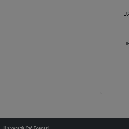
ES
LI
Università Ca’ Foscari