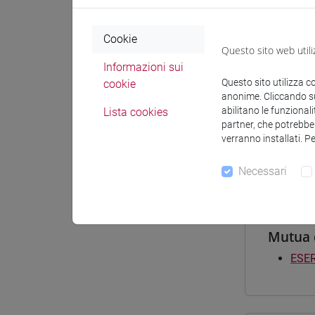
Materiali 
Cookie
Questo sito web utili
Materiali
Informazioni sui
Questo sito utilizza c
cookie
anonime. Cliccando sul
abilitano le funzionali
Lista cookies
Corsi d
partner, che potrebber
verranno installati. P
[LT4
giap
Necessari
Mutua 
ESER