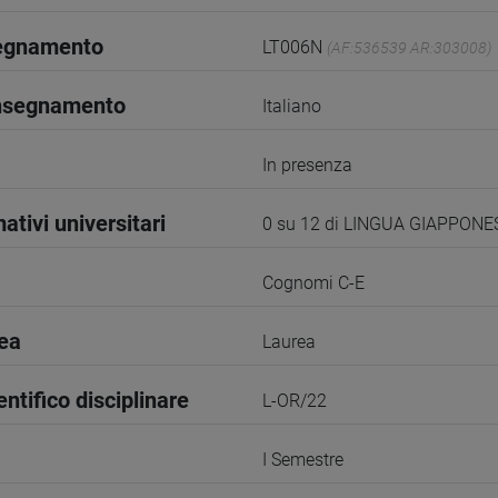
segnamento
LT006N
(AF:536539 AR:303008)
insegnamento
Italiano
In presenza
ativi universitari
0 su 12 di LINGUA GIAPPONE
Cognomi C-E
rea
Laurea
entifico disciplinare
L-OR/22
I Semestre