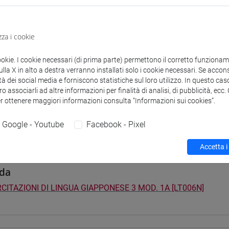
didattici
zza i cookie
 su Moodle
ookie. I cookie necessari (di prima parte) permettono il corretto funzionamen
la X in alto a destra verranno installati solo i cookie necessari. Se accons
tà dei social media e forniscono statistiche sul loro utilizzo. In questo cas
i studio e percorsi
o associarli ad altre informazioni per finalità di analisi, di pubblicità, ecc
er ottenere maggiori informazioni consulta “Informazioni sui cookies”.
0] LINGUE, CULTURE E SOCIETÀ DELL'ASIA E DELL'AFRICA MEDI
pone
/
giappone
/
giappone
Google - Youtube
Facebook - Pixel
Accetta i
da
CITAZIONI DI LINGUA GIAPPONESE 3 MOD. 1A [LT006N]