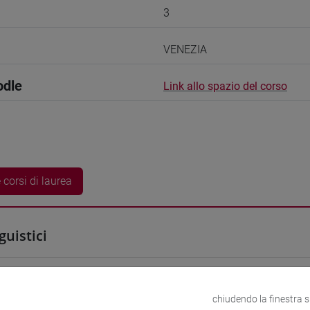
3
VENEZIA
odle
Link allo spazio del corso
 corsi di laurea
guistici
YA Kayato
- 30h Esercitazioni
chiudendo la finestra 