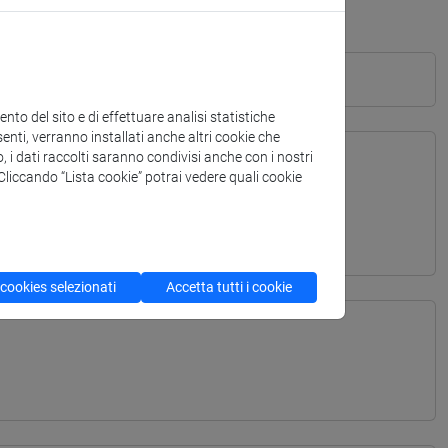
to del sito e di effettuare analisi statistiche
enti, verranno installati anche altri cookie che
o, i dati raccolti saranno condivisi anche con i nostri
. Cliccando “Lista cookie” potrai vedere quali cookie
TERRANEA - Laurea
 cookies selezionati
Accetta tutti i cookie