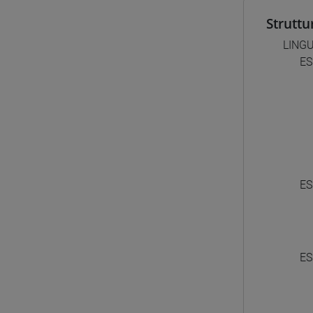
Struttu
LING
ES
ES
ES