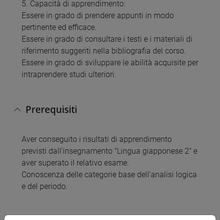
5. Capacità di apprendimento:
Essere in grado di prendere appunti in modo
pertinente ed efficace.
Essere in grado di consultare i testi e i materiali di
riferimento suggeriti nella bibliografia del corso.
Essere in grado di sviluppare le abilità acquisite per
intraprendere studi ulteriori.
Prerequisiti
Aver conseguito i risultati di apprendimento
previsti dall'insegnamento "Lingua giapponese 2" e
aver superato il relativo esame.
Conoscenza delle categorie base dell'analisi logica
e del periodo.