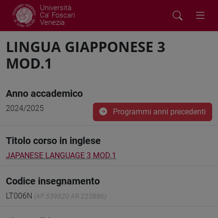
Università
Ca' Foscari
Venezia
LINGUA GIAPPONESE 3
MOD.1
Anno accademico
2024/2025
Programmi anni precedenti
Titolo corso in inglese
JAPANESE LANGUAGE 3 MOD.1
Codice insegnamento
LT006N
(AF:539820 AR:223886)