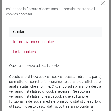
Contenuti
chiudendo la finestra si accettano automaticamente solo i
cookies necessari
Analisi e comprensione del testo/Grammatica (30
ore: Lauri Kitsnik); esercitazioni su manuale (60 ore:
Yoshida Momoko; 30 ore: Sembokuya Kayato; 30
Cookie
ore: Itami Yoko); esercitazioni di gruppo (Suzuki
Akane, Yoshida Momoko, Mariko Aya).
Informazioni sui cookie
La frequenza, benché non obbligatoria, è
caldamente raccomandata.
Lista cookies
Ai non frequentanti non è richiesta nessuna lettura
addizionale.
Questo sito web utilizza i cookie
Questo sito utilizza cookie. I cookie necessari (di prima parte)
Testi di riferimento
permettono il corretto funzionamento del sito e di effettuare
analisi statistiche anonime. Cliccando sulla X in alto a destra
verranno installati solo i cookie necessari. Se acconsenti,
Manuale ed eserciziari obbligatori:
verranno installati anche altri cookie che abilitano le
①TOBIRA: Gateway to Advanced Japanese (Oka
funzionalità dei social media e forniscono statistiche sul loro
utilizzo. In questo caso, i dati raccolti saranno condivisi
M., Tsutsui M., Kondo J., Emori S., Hanai Y.,