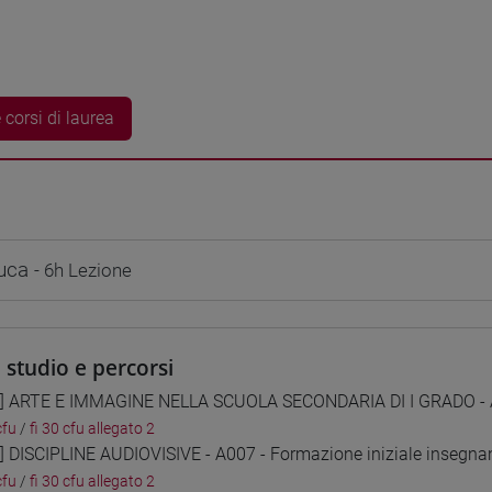
 corsi di laurea
luca
- 6h Lezione
i studio e percorsi
1] ARTE E IMMAGINE NELLA SCUOLA SECONDARIA DI I GRADO - A0
cfu
/
fi 30 cfu allegato 2
2] DISCIPLINE AUDIOVISIVE - A007 - Formazione iniziale insegnan
cfu
/
fi 30 cfu allegato 2