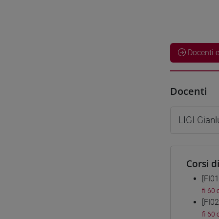
Docenti e
Docenti
LIGI Gian
Corsi d
[FI0
fi 60 
[FI0
fi 60 