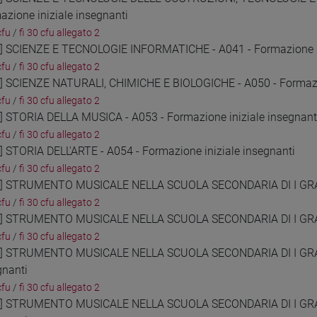
azione iniziale insegnanti
cfu
/
fi 30 cfu allegato 2
6] SCIENZE E TECNOLOGIE INFORMATICHE - A041 - Formazione in
cfu
/
fi 30 cfu allegato 2
7] SCIENZE NATURALI, CHIMICHE E BIOLOGICHE - A050 - Formazio
cfu
/
fi 30 cfu allegato 2
8] STORIA DELLA MUSICA - A053 - Formazione iniziale insegnant
cfu
/
fi 30 cfu allegato 2
9] STORIA DELL'ARTE - A054 - Formazione iniziale insegnanti
cfu
/
fi 30 cfu allegato 2
0] STRUMENTO MUSICALE NELLA SCUOLA SECONDARIA DI I GRADO 
cfu
/
fi 30 cfu allegato 2
1] STRUMENTO MUSICALE NELLA SCUOLA SECONDARIA DI I GRADO
cfu
/
fi 30 cfu allegato 2
2] STRUMENTO MUSICALE NELLA SCUOLA SECONDARIA DI I GRADO
gnanti
cfu
/
fi 30 cfu allegato 2
3] STRUMENTO MUSICALE NELLA SCUOLA SECONDARIA DI I GRADO