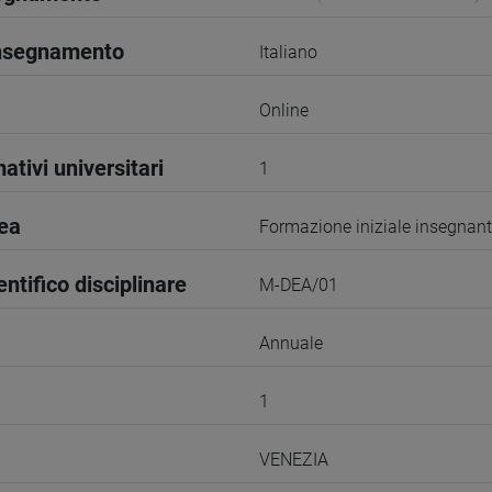
insegnamento
Italiano
Online
ativi universitari
1
rea
Formazione iniziale insegnant
entifico disciplinare
M-DEA/01
Annuale
1
VENEZIA