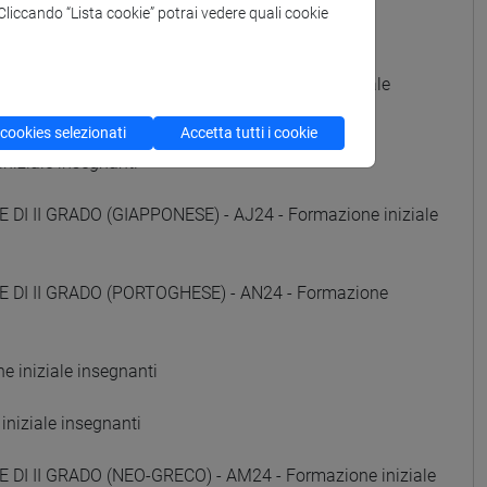
. Cliccando “Lista cookie” potrai vedere quali cookie
 iniziale insegnanti
DI II GRADO (RUSSO) - AE24 - Formazione iniziale
 cookies selezionati
Accetta tutti i cookie
niziale insegnanti
DI II GRADO (GIAPPONESE) - AJ24 - Formazione iniziale
E DI II GRADO (PORTOGHESE) - AN24 - Formazione
 iniziale insegnanti
niziale insegnanti
 DI II GRADO (NEO-GRECO) - AM24 - Formazione iniziale