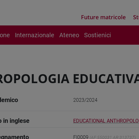
Future matricole
St
ione
Internazionale
Ateneo
Sostienici
OPOLOGIA EDUCATIVA
demico
2023/2024
o in inglese
EDUCATIONAL ANTHROPOL
segnamento
FI0009
(AF:550031 AR:313737)