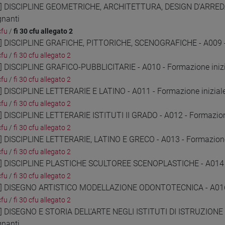
3] DISCIPLINE GEOMETRICHE, ARCHITETTURA, DESIGN D'ARRED
gnanti
cfu
/
fi 30 cfu allegato 2
4] DISCIPLINE GRAFICHE, PITTORICHE, SCENOGRAFICHE - A009 - 
cfu
/
fi 30 cfu allegato 2
5] DISCIPLINE GRAFICO-PUBBLICITARIE - A010 - Formazione inizi
cfu
/
fi 30 cfu allegato 2
6] DISCIPLINE LETTERARIE E LATINO - A011 - Formazione inizial
cfu
/
fi 30 cfu allegato 2
7] DISCIPLINE LETTERARIE ISTITUTI II GRADO - A012 - Formazione
cfu
/
fi 30 cfu allegato 2
8] DISCIPLINE LETTERARIE, LATINO E GRECO - A013 - Formazione 
cfu
/
fi 30 cfu allegato 2
9] DISCIPLINE PLASTICHE SCULTOREE SCENOPLASTICHE - A014 - 
cfu
/
fi 30 cfu allegato 2
0] DISEGNO ARTISTICO MODELLAZIONE ODONTOTECNICA - A016 - 
cfu
/
fi 30 cfu allegato 2
1] DISEGNO E STORIA DELL'ARTE NEGLI ISTITUTI DI ISTRUZIONE 
gnanti