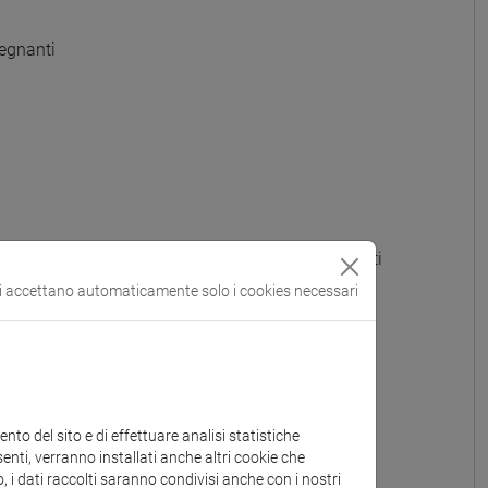
egnanti
 GRADO - A022 - Formazione iniziale insegnanti
si accettano automaticamente solo i cookies necessari
OTTI) - A023 - Formazione iniziale insegnanti
e iniziale insegnanti
iniziale insegnanti
to del sito e di effettuare analisi statistiche
enti, verranno installati anche altri cookie che
e iniziale insegnanti
o, i dati raccolti saranno condivisi anche con i nostri