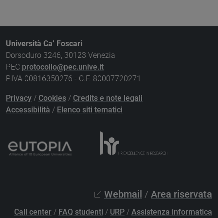
Università Ca’ Foscari
Dorsoduro 3246, 30123 Venezia
PEC
protocollo@pec.unive.it
P.IVA 00816350276 - C.F. 80007720271
Privacy
/
Cookies
/
Credits e note legali
Accessibilità
/
Elenco siti tematici
Webmail
/
Area riservata
Call center
/
FAQ studenti
/
URP
/
Assistenza informatica