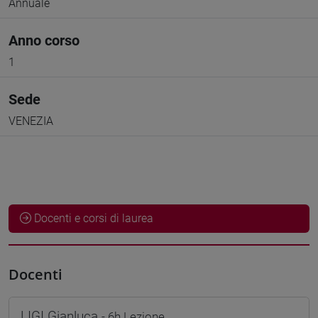
Annuale
Anno corso
1
Sede
VENEZIA
Docenti e corsi di laurea
Docenti
LIGI Gianluca
- 6h Lezione