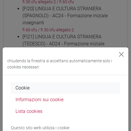
fi 30 cfu allegato 2
/
fi 60 cfu
[FI20] LINGUA E CULTURA STRANIERA
(SPAGNOLO) - AC24 - Formazione iniziale
insegnanti
fi 60 cfu
/
fi 30 cfu allegato 2
[FI21] LINGUA E CULTURA STRANIERA
(TEDESCO) - AD24 - Formazione iniziale
insegnanti
fi 60 cfu
/
fi 30 cfu allegato 2
chiudendo la finestra si accettano automaticamente solo i
[FI22] LINGUE E CULTURE STRANIERE NEGLI
cookies necessari
ISTITUTI DI ISTRUZIONE DI II GRADO (RUSSO)
- AE24 - Formazione iniziale insegnanti
fi 60 cfu
/
fi 30 cfu allegato 2
Cookie
[FI23] LINGUA E CULTURA STRANIERA
Informazioni sui cookie
(CINESE) - AI24 - Formazione iniziale
insegnanti
Lista cookies
fi 60 cfu
/
fi 30 cfu allegato 2
[FI24] LINGUE E CULTURE STRANIERE NEGLI
Questo sito web utilizza i cookie
ISTITUTI DI ISTRUZIONE DI II GRADO