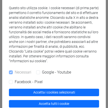
(GIAPPONESE) - AJ24 - Formazione iniziale
Questo sito utilizza cookie. I cookie necessari (di prima parte)
insegnanti
permettono il corretto funzionamento del sito e di effettuare
fi 60 cfu
/
fi 30 cfu allegato 2
analisi statistiche anonime. Cliccando sulla X in alto a destra
[FI25] LINGUE E CULTURE STRANIERE NEGLI
verranno installati solo i cookie necessari. Se acconsenti,
ISTITUTI DI ISTRUZIONE DI II GRADO
verranno installati anche altri cookie che abilitano le
(PORTOGHESE) - AN24 - Formazione iniziale
funzionalità dei social media e forniscono statistiche sul loro
utilizzo. In questo caso, i dati raccolti saranno condivisi
insegnanti
anche con i nostri partner, che potrebbero associarli ad altre
fi 60 cfu
/
fi 30 cfu allegato 2
informazioni per finalità di analisi, di pubblicità, ecc.
[FI26] LINGUA E CULTURA STRANIERA
Cliccando “Lista cookie” potrai vedere quali cookie verranno
(EBRAICO) - AK24 - Formazione iniziale
installati. Per ottenere maggiori informazioni consulta
insegnanti
“Informazioni sui cookies”.
fi 60 cfu
/
fi 30 cfu allegato 2
Necessari
Google - Youtube
[FI27] LINGUA E CULTURA STRANIERA
(ARABO) - AL24 - Formazione iniziale
Facebook - Pixel
insegnanti
fi 60 cfu
/
fi 30 cfu allegato 2
Accetta i cookies selezionati
[FI28] LINGUE E CULTURE STRANIERE NEGLI
ISTITUTI DI ISTRUZIONE DI II GRADO (NEO-
Accetta tutti i cookie
GRECO) - AM24 - Formazione iniziale