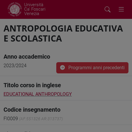
Università
Ca' Foscari
Venezia
ANTROPOLOGIA EDUCATIVA
E SCOLASTICA
Anno accademico
2023/2024
Programmi anni precedenti
Titolo corso in inglese
EDUCATIONAL ANTHROPOLOGY
Codice insegnamento
FI0009
(AF:551326 AR:313737)