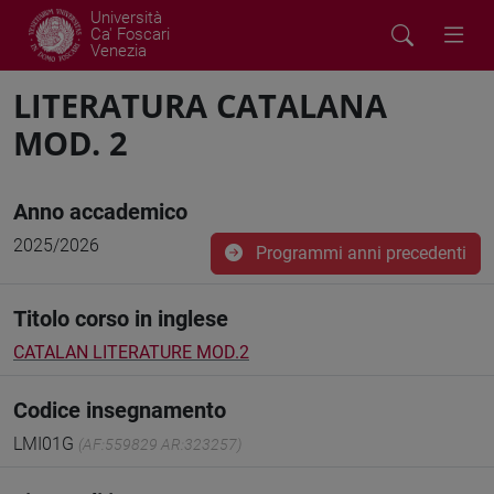
Università
Ca' Foscari
Venezia
LITERATURA CATALANA
MOD. 2
Anno accademico
2025/2026
Programmi anni precedenti
Titolo corso in inglese
CATALAN LITERATURE MOD.2
Codice insegnamento
LMI01G
(AF:559829 AR:323257)