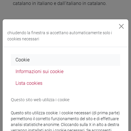
catalano in italiano e dall'italiano in catalano.
Testi di riferimento
chiudendo la finestra si accettano automaticamente solo i
cookies necessari
Gli studenti dovranno leggere, secondo le
indicazioni fornite, parti dei seguenti testi:
Cookie
Raimondo Lullo, Consolatio Venetorum, testo
critico di Marcella Ciceri, traduzione e cura di
Informazioni sui cookie
Patrizio Rigobon, Roma-Padova, Antenore, 2008.
Lista cookies
Vanno lette parte dell'Iintroduzione e la versione
italiana.
Gabriella Gavagnin, "Dante e i miti storiografici
Questo sito web utilizza i cookie
della letteratura catalana contemporanea" in
Critica del testo, XIV / 3, 2011. Disponibile
Questo sito utilizza cookie. I cookie necessari (di prima parte)
liberamente on line.
permettono il corretto funzionamento del sito e di effettuare
analisi statistiche anonime. Cliccando sulla X in alto a destra
Patrizio Rigobon, "Marco Antonio Canini traduttore
verranno installati solo i cookie necessari. Se acconsenti,