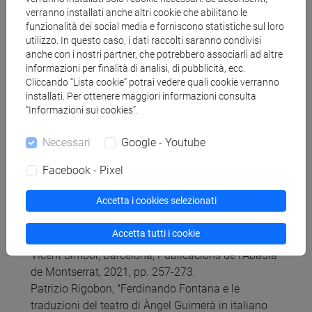
di Ausiàs March", in eHumanista (2019):100-110.
verranno installati anche altri cookie che abilitano le
Disponibile liberamente on line.
funzionalità dei social media e forniscono statistiche sul loro
Joanot Martorell, Tirante il Bianco, a cura di Paolo
utilizzo. In questo caso, i dati raccolti saranno condivisi
Cherchi, Torino, Einaudi, 2013. Saranno forniti a
anche con i nostri partner, che potrebbero associarli ad altre
informazioni per finalità di analisi, di pubblicità, ecc.
lezione pochi passi significativi.
Cliccando “Lista cookie” potrai vedere quali cookie verranno
Floriana Calitti, voce MANFREDI, Lelio in Dizionario
installati. Per ottenere maggiori informazioni consulta
Biografico degli Italiani - Volume 68 (2007).
“Informazioni sui cookies”.
Disponibile liberamente on line.
Cardona, Enrico, Dell'antica letteratura catalana,
Necessari
Google - Youtube
Napoli, tip. Gargiulo, 1878. Disponibile liberamente
Facebook - Pixel
on line. Solo i brani che saranno indicati.
Patrizio Rigobon, "Josep Pla riscrittore o traduttore"
Accetta i cookies selezionati
in F. Carbó, R.X. Rosselló e Josep Massot i
Muntaner, La Mirada retornada. Estudis de
Accetta tutti i cookie
literatura catalana contemporània en homenatge a
Vicent Simbor, Barcelona, Publicacions de l'Abadia
de Montserrat, 2021, pp. 257-273.
Patrizio Rigobon, "Ferdinando Fontana e le
traduzioni del teatro di Àngel Guimerà in italiano