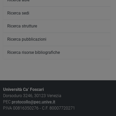
Ricerca sedi
Ricerca strutture
Ricerca pubblicazioni
Ricerca risorse bibliografiche
Università Ca’ Foscari
Dorsoduro 3246, 30123 Venezia
PEC
protocollo@pec.unive.it
P.IVA 00816350276 - C.F. 80007720271