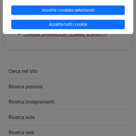
Accetta i cookies selezionati
Mutua da
Accetta tutti i cookie
LINGUA SPAGNOLA - ESAME [EM9017]
Cerca nel sito
Ricerca persone
Ricerca insegnamenti
Ricerca aule
Ricerca sedi