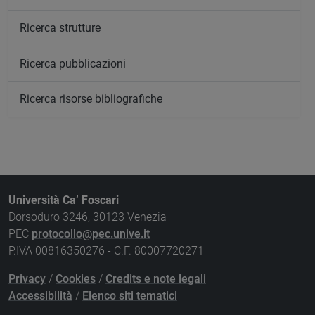
Ricerca strutture
Ricerca pubblicazioni
Ricerca risorse bibliografiche
Università Ca’ Foscari
Dorsoduro 3246, 30123 Venezia
PEC
protocollo@pec.unive.it
P.IVA 00816350276 - C.F. 80007720271
Privacy
/
Cookies
/
Credits e note legali
Accessibilità
/
Elenco siti tematici