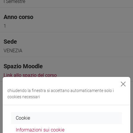
I Semestre
Anno corso
1
Sede
VENEZIA
Spazio Moodle
Link allo spazio del corso
chiudendo la finestra si accettano automaticamente solo i
cookies necessari
Docenti e corsi di laurea
Cookie
Programma
Informazioni sui cookie