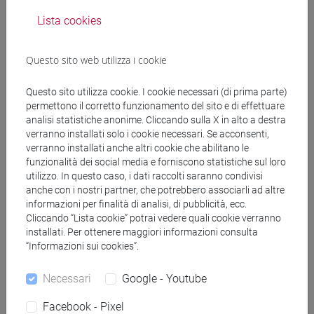
Lista cookies
Docenti
Questo sito web utilizza i cookie
NAHARRO Josefa
- 30h Lezione
Questo sito utilizza cookie. I cookie necessari (di prima parte)
permettono il corretto funzionamento del sito e di effettuare
analisi statistiche anonime. Cliccando sulla X in alto a destra
Materiali didattici
verranno installati solo i cookie necessari. Se acconsenti,
verranno installati anche altri cookie che abilitano le
funzionalità dei social media e forniscono statistiche sul loro
Materiali su Moodle
utilizzo. In questo caso, i dati raccolti saranno condivisi
anche con i nostri partner, che potrebbero associarli ad altre
informazioni per finalità di analisi, di pubblicità, ecc.
Cliccando “Lista cookie” potrai vedere quali cookie verranno
installati. Per ottenere maggiori informazioni consulta
Corsi di studio e percorsi
“Informazioni sui cookies”.
[EMR15] ECONOMICS, FINANCE AND
SUSTAINABILITY - Laurea magistrale (DM270)
Necessari
Google - Youtube
economics-qem
Facebook - Pixel