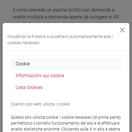
Il corso prevede un esame scritto con domande a
scelta multipla e domande aperte da svolgere in 45
minuti. Il materiale oggetto d'esame per tutti gli
studenti è il libro di testo indicato. Ulteriori dettagli
chiudendo la finestra si accettano automaticamente solo i
e tipologia di domande saranno presentate e
cookies necessari
discusse durante il corso per familiarizzare gi
studenti con il contenuto della prova. Oltre
all'esame è possibile integrare il corso con delle
Cookie
attività integrative volontarie, i cui dettagli saranno
descritti all'inizio del corso. Il voto delle attività
Informazioni sui cookie
integrate sarà considerato ai fini del voto finale
Lista cookies
solo che l'esame scritto è almeno sufficiente
(18/30 o superiore).
Questo sito web utilizza i cookie
Questo sito utilizza cookie. I cookie necessari (di prima parte)
Modalità di esame
permettono il corretto funzionamento del sito e di effettuare
analisi statistiche anonime. Cliccando sulla X in alto a destra