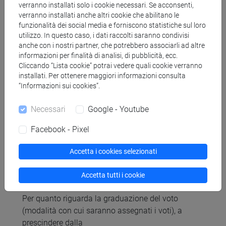
verranno installati solo i cookie necessari. Se acconsenti,
scritto
verranno installati anche altri cookie che abilitano le
funzionalità dei social media e forniscono statistiche sul loro
utilizzo. In questo caso, i dati raccolti saranno condivisi
Il/la docente ha il dovere di vigilare affinché siano
anche con i nostri partner, che potrebbero associarli ad altre
rispettate le regole di autenticità e originalità delle
informazioni per finalità di analisi, di pubblicità, ecc.
prove d'esame. Di conseguenza, nei casi in cui vi
Cliccando “Lista cookie” potrai vedere quali cookie verranno
sia il sospetto di un comportamento irregolare,
installati. Per ottenere maggiori informazioni consulta
“Informazioni sui cookies”.
l'esame può prevedere un ulteriore
approfondimento, contestuale alla prova d'esame,
Necessari
Google - Youtube
che potrà essere realizzato anche in modalità
differente rispetto alle modalità sopra riportate.
Facebook - Pixel
Accetta i cookies selezionati
Graduazione dei voti
Accetta tutti i cookie
Per quanto riguarda la graduazione del voto
(modalità con cui saranno assegnati i voti), a
prescindere dalla