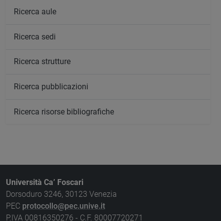
Ricerca aule
Ricerca sedi
Ricerca strutture
Ricerca pubblicazioni
Ricerca risorse bibliografiche
Università Ca’ Foscari
Dorsoduro 3246, 30123 Venezia
PEC
protocollo@pec.unive.it
P.IVA 00816350276 - C.F. 80007720271