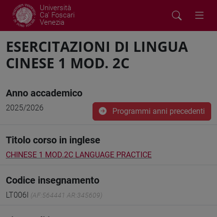
Università
Ca' Foscari
Venezia
ESERCITAZIONI DI LINGUA
CINESE 1 MOD. 2C
Anno accademico
2025/2026
Programmi anni precedenti
Titolo corso in inglese
CHINESE 1 MOD.2C LANGUAGE PRACTICE
Codice insegnamento
LT006I
(AF:564441 AR:345609)