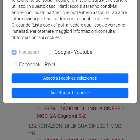
funzionalità dei social media e forniscono statistiche sul loro
ESERCITAZIONI DI LINGUA CINESE 1 MOD.
utilizzo. In questo caso, i dati raccolti saranno condivisi
1D
anche con i nostri partner, che potrebbero associarli ad altre
ESERCITAZIONI DI LINGUA CINESE 1
informazioni per finalità di analisi, di pubblicità, ecc.
MOD. 1D Cognomi A-L
Cliccando “Lista cookie” potrai vedere quali cookie verranno
ESERCITAZIONI DI LINGUA CINESE 1
installati. Per ottenere maggiori informazioni consulta
“Informazioni sui cookies”.
MOD. 1D Cognomi M-Z
ESERCITAZIONI DI LINGUA CINESE 1 MOD.
Necessari
Google - Youtube
2A
ESERCITAZIONI DI LINGUA CINESE 1
Facebook - Pixel
MOD. 2A Cognomi A-C
Accetta i cookies selezionati
ESERCITAZIONI DI LINGUA CINESE 1
MOD. 2A Cognomi D-L
Accetta tutti i cookie
ESERCITAZIONI DI LINGUA CINESE 1
MOD. 2A Cognomi M-R
ESERCITAZIONI DI LINGUA CINESE 1
MOD. 2A Cognomi S-Z
ESERCITAZIONI DI LINGUA CINESE 1 MOD.
2B