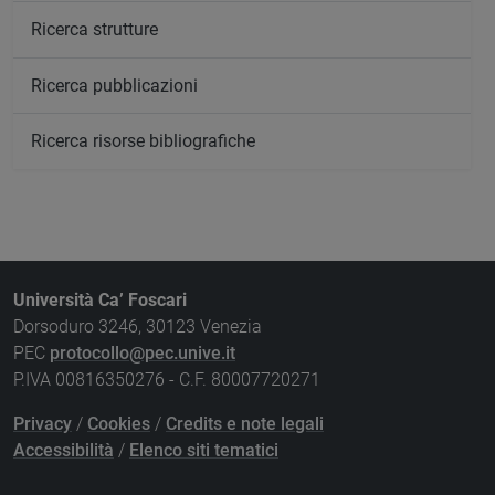
Ricerca strutture
Ricerca pubblicazioni
Ricerca risorse bibliografiche
Università Ca’ Foscari
Dorsoduro 3246, 30123 Venezia
PEC
protocollo@pec.unive.it
P.IVA 00816350276 - C.F. 80007720271
Privacy
/
Cookies
/
Credits e note legali
Accessibilità
/
Elenco siti tematici