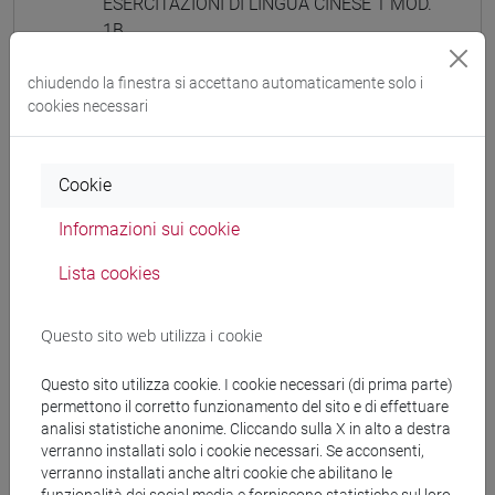
ESERCITAZIONI DI LINGUA CINESE 1 MOD.
1B
ESERCITAZIONI DI LINGUA CINESE 1
MOD. 1B Cognomi A-E
chiudendo la finestra si accettano automaticamente solo i
cookies necessari
ESERCITAZIONI DI LINGUA CINESE 1
MOD. 1B Cognomi F-O
ESERCITAZIONI DI LINGUA CINESE 1
Cookie
MOD. 1B Cognomi P-Z
ESERCITAZIONI DI LINGUA CINESE 1 MOD.
Informazioni sui cookie
1C
Lista cookies
ESERCITAZIONI DI LINGUA CINESE 1
MOD. 1C Cognomi A-C
ESERCITAZIONI DI LINGUA CINESE 1
Questo sito web utilizza i cookie
MOD. 1C Cognomi D-L
ESERCITAZIONI DI LINGUA CINESE 1
Questo sito utilizza cookie. I cookie necessari (di prima parte)
permettono il corretto funzionamento del sito e di effettuare
MOD. 1C Cognomi M-R
analisi statistiche anonime. Cliccando sulla X in alto a destra
ESERCITAZIONI DI LINGUA CINESE 1
verranno installati solo i cookie necessari. Se acconsenti,
MOD. 1C Cognomi S-Z
verranno installati anche altri cookie che abilitano le