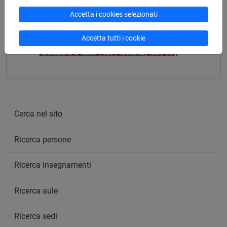
Accetta i cookies selezionati
Mutua da
Accetta tutti i cookie
DIRITTO DEI PAESI ISLAMICI [LM3250]
Cerca nel sito
Ricerca persone
Ricerca insegnamenti
Ricerca aule
Ricerca sedi