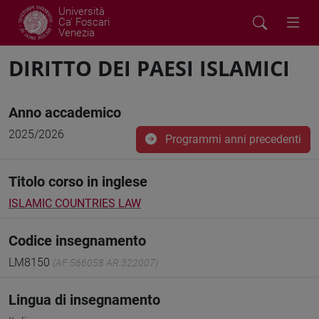
Università
Ca' Foscari
Venezia
DIRITTO DEI PAESI ISLAMICI
Anno accademico
2025/2026
Programmi anni precedenti
Titolo corso in inglese
ISLAMIC COUNTRIES LAW
Codice insegnamento
LM8150
(AF:566058 AR:322007)
Lingua di insegnamento