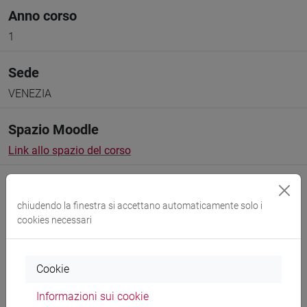
Anno corso
1
Sede
VENEZIA
Spazio Moodle
Link allo spazio del corso
chiudendo la finestra si accettano automaticamente solo i
cookies necessari
Docenti e corsi di laurea
Cookie
Programma
Informazioni sui cookie