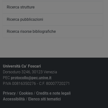
Ricerca strutture
Ricerca pubblicazioni
Ricerca risorse bibliografiche
Università Ca’ Foscari
Dorsoduro 3246, 30123 Venezia
PEC
protocollo@pec.unive.it
P.IVA 00816350276 - C.F. 80007720271
Privacy
/
Cookies
/
Credits e note legali
Accessibilità
/
Elenco siti tematici