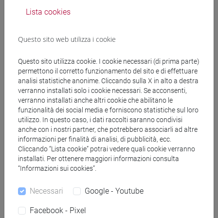
Docenti
Lista cookies
Questo sito web utilizza i cookie
ZILIO-GRANDI Ida
- 30h Lezione
Questo sito utilizza cookie. I cookie necessari (di prima parte)
permettono il corretto funzionamento del sito e di effettuare
Materiali didattici
analisi statistiche anonime. Cliccando sulla X in alto a destra
verranno installati solo i cookie necessari. Se acconsenti,
verranno installati anche altri cookie che abilitano le
Materiali su Moodle
funzionalità dei social media e forniscono statistiche sul loro
utilizzo. In questo caso, i dati raccolti saranno condivisi
anche con i nostri partner, che potrebbero associarli ad altre
informazioni per finalità di analisi, di pubblicità, ecc.
Corsi di studio e percorsi
Cliccando “Lista cookie” potrai vedere quali cookie verranno
installati. Per ottenere maggiori informazioni consulta
[LMR80] STUDI TRANSMEDITERRANEI:
“Informazioni sui cookies”.
MIGRAZIONE, COOPERAZIONE E SVILUPPO -
Laurea magistrale (DM270)
Necessari
Google - Youtube
percorso comune
Facebook - Pixel