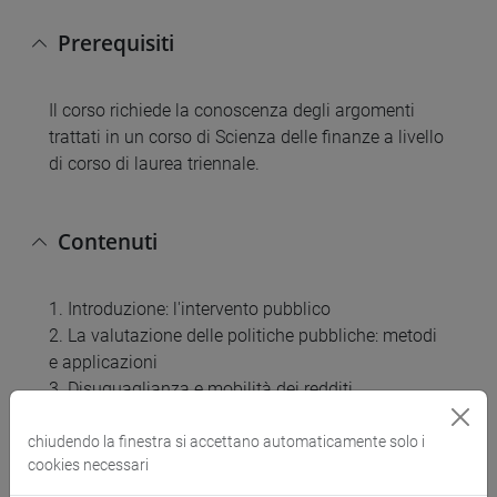
Prerequisiti
Il corso richiede la conoscenza degli argomenti
trattati in un corso di Scienza delle finanze a livello
di corso di laurea triennale.
Contenuti
1. Introduzione: l'intervento pubblico
2. La valutazione delle politiche pubbliche: metodi
e applicazioni
3. Disuguaglianza e mobilità dei redditi
4. La tassazione del lavoro: disegno ottimale e
risposte comportamentali
chiudendo la finestra si accettano automaticamente solo i
cookies necessari
5. I programmi di welfare
6. Divario retributivo di genere e intervento pubblico