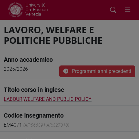
Università
Ca' Foscari
Venezia
LAVORO, WELFARE E
POLITICHE PUBBLICHE
Anno accademico
2025/2026
Programmi anni precedenti
Titolo corso in inglese
LABOUR,WELFARE AND PUBLIC POLICY
Codice insegnamento
EM4071
(AF:566391 AR:327318)