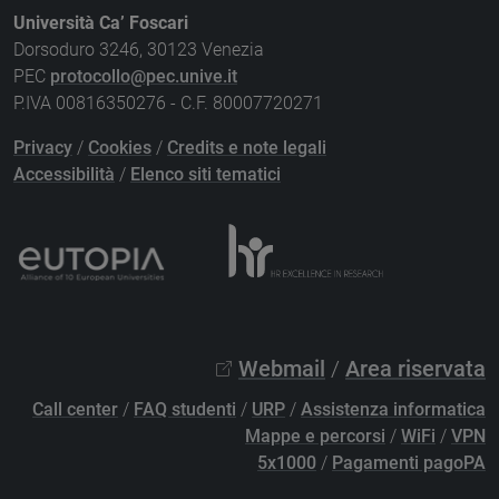
Università Ca’ Foscari
Dorsoduro 3246, 30123 Venezia
PEC
protocollo@pec.unive.it
P.IVA 00816350276 - C.F. 80007720271
Privacy
/
Cookies
/
Credits e note legali
Accessibilità
/
Elenco siti tematici
Webmail
/
Area riservata
Call center
/
FAQ studenti
/
URP
/
Assistenza informatica
Mappe e percorsi
/
WiFi
/
VPN
5x1000
/
Pagamenti pagoPA