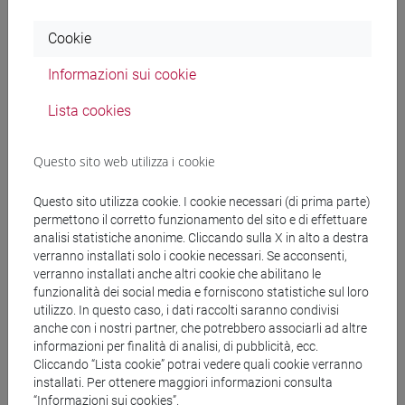
Cookie
Testi di riferimento
Informazioni sui cookie
Lista cookies
Testi di riferimento:
- PEPI DE CALEO, BRUCCHI LUCHINO (2015)
Manuale di economia del lavoro, il Mulino,
Questo sito web utilizza i cookie
Bologna: capitoli selezionati
Questo sito utilizza cookie. I cookie necessari (di prima parte)
- Bosi, P. (2023) Corso di scienza delle finanze, il
permettono il corretto funzionamento del sito e di effettuare
Mulino, Bologna: capitoli selezionati
analisi statistiche anonime. Cliccando sulla X in alto a destra
Ulteriori letture saranno indicate nella piattaforma
verranno installati solo i cookie necessari. Se acconsenti,
Moodle
verranno installati anche altri cookie che abilitano le
funzionalità dei social media e forniscono statistiche sul loro
utilizzo. In questo caso, i dati raccolti saranno condivisi
Modalità di verifica dell'apprendimento
anche con i nostri partner, che potrebbero associarli ad altre
informazioni per finalità di analisi, di pubblicità, ecc.
Cliccando “Lista cookie” potrai vedere quali cookie verranno
installati. Per ottenere maggiori informazioni consulta
L’esame consiste in una prova scritta che mira a
“Informazioni sui cookies”.