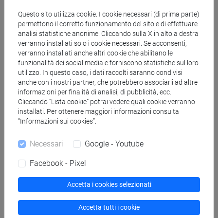
Docenti
Questo sito utilizza cookie. I cookie necessari (di prima parte)
permettono il corretto funzionamento del sito e di effettuare
analisi statistiche anonime. Cliccando sulla X in alto a destra
CAMEROTTO Alberto
- 30h Lezione
verranno installati solo i cookie necessari. Se acconsenti,
verranno installati anche altri cookie che abilitano le
funzionalità dei social media e forniscono statistiche sul loro
utilizzo. In questo caso, i dati raccolti saranno condivisi
Materiali didattici
anche con i nostri partner, che potrebbero associarli ad altre
informazioni per finalità di analisi, di pubblicità, ecc.
Cliccando “Lista cookie” potrai vedere quali cookie verranno
Materiali su Moodle
installati. Per ottenere maggiori informazioni consulta
“Informazioni sui cookies”.
Necessari
Google - Youtube
Corsi di studio e percorsi
[FTR3] LETTERE - Laurea
Facebook - Pixel
scienze dell'antichità
Accetta i cookies selezionati
Accetta tutti i cookie