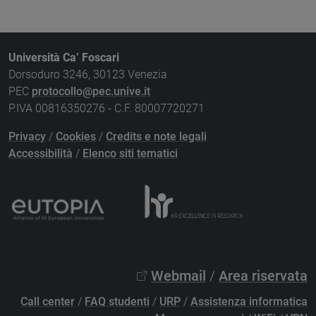
Università Ca’ Foscari
Dorsoduro 3246, 30123 Venezia
PEC
protocollo@pec.unive.it
P.IVA 00816350276 - C.F. 80007720271
Privacy
/
Cookies
/
Credits e note legali
Accessibilità
/
Elenco siti tematici
Webmail
/
Area riservata
Call center
/
FAQ studenti
/
URP
/
Assistenza informatica