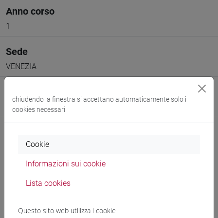
Anno corso
1
Sede
VENEZIA
Spazio Moodle
chiudendo la finestra si accettano automaticamente solo i
Link allo spazio del corso
cookies necessari
Cookie
Informazioni sui cookie
Docenti e corsi di laurea
Lista cookies
Programma
Questo sito web utilizza i cookie