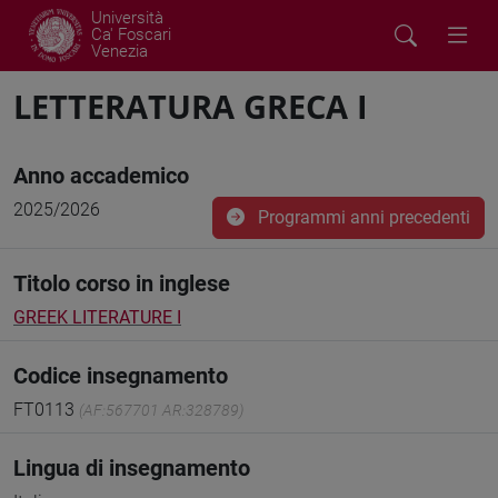
Università
Ca' Foscari
Venezia
LETTERATURA GRECA I
Anno accademico
2025/2026
Programmi anni precedenti
Titolo corso in inglese
GREEK LITERATURE I
Codice insegnamento
FT0113
(AF:567701 AR:328789)
Lingua di insegnamento