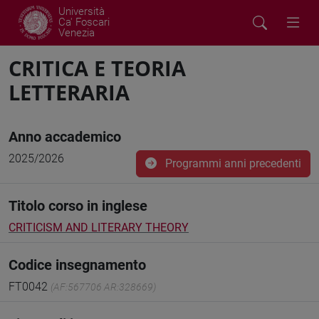
Università
Ca' Foscari
Venezia
CRITICA E TEORIA
LETTERARIA
Anno accademico
2025/2026
Programmi anni precedenti
Titolo corso in inglese
CRITICISM AND LITERARY THEORY
Codice insegnamento
FT0042
(AF:567706 AR:328669)