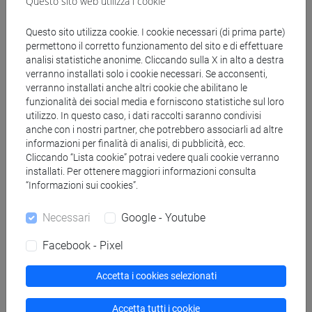
Questo sito web utilizza i cookie
Questo sito utilizza cookie. I cookie necessari (di prima parte)
Docenti
permettono il corretto funzionamento del sito e di effettuare
analisi statistiche anonime. Cliccando sulla X in alto a destra
verranno installati solo i cookie necessari. Se acconsenti,
CANGIANO Mimmo
- 30h Lezione
verranno installati anche altri cookie che abilitano le
funzionalità dei social media e forniscono statistiche sul loro
utilizzo. In questo caso, i dati raccolti saranno condivisi
Materiali didattici
anche con i nostri partner, che potrebbero associarli ad altre
informazioni per finalità di analisi, di pubblicità, ecc.
Cliccando “Lista cookie” potrai vedere quali cookie verranno
Materiali su Moodle
installati. Per ottenere maggiori informazioni consulta
“Informazioni sui cookies”.
Necessari
Google - Youtube
Corsi di studio e percorsi
Facebook - Pixel
[FTR3] LETTERE - Laurea
scienze del testo letterario e della comunicazione
Accetta i cookies selezionati
Accetta tutti i cookie