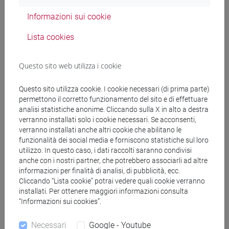
Docenti
Informazioni sui cookie
Lista cookies
RIDI Riccardo
- 30h Lezione
Questo sito web utilizza i cookie
Materiali didattici
Questo sito utilizza cookie. I cookie necessari (di prima parte)
permettono il corretto funzionamento del sito e di effettuare
Materiali su Moodle
analisi statistiche anonime. Cliccando sulla X in alto a destra
verranno installati solo i cookie necessari. Se acconsenti,
verranno installati anche altri cookie che abilitano le
funzionalità dei social media e forniscono statistiche sul loro
utilizzo. In questo caso, i dati raccolti saranno condivisi
Corsi di studio e percorsi
anche con i nostri partner, che potrebbero associarli ad altre
[FT5] STORIA - Laurea
informazioni per finalità di analisi, di pubblicità, ecc.
Cliccando “Lista cookie” potrai vedere quali cookie verranno
antropologico
/
storico - dall'egemonia europea alla
installati. Per ottenere maggiori informazioni consulta
mondializzazione
/
storico - mediterraneo antico e
“Informazioni sui cookies”.
medievale
[FTR5] STORIA - Laurea
Necessari
Google - Youtube