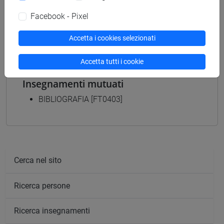
archivistico bibliotecario
/
storico - mediterraneo
antico e medievale
/
storico - dall'egemonia europea
Facebook - Pixel
alla mondializzazione
/
antropologico
Accetta i cookies selezionati
Accetta tutti i cookie
Insegnamenti mutuati
BIBLIOGRAFIA [FT0403]
Cerca nel sito
Ricerca persone
Ricerca insegnamenti