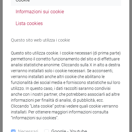
SOLINAS Patrizia
- 30h Lezione
Informazioni sui cookie
Materiali didattici
Lista cookies
Materiali su Moodle
Questo sito web utilizza i cookie
Questo sito utilizza cookie. I cookie necessari (di prima parte)
permettono il corretto funzionamento del sito e di effettuare
Corsi di studio e percorsi
analisi statistiche anonime. Cliccando sulla X in alto a destra
verranno installati solo i cookie necessari. Se acconsenti,
[FM2] SCIENZE DELL'ANTICHITÀ:
verranno installati anche altri cookie che abilitano le
LETTERATURE, STORIA E ARCHEOLOGIA -
funzionalità dei social media e forniscono statistiche sul loro
Laurea magistrale (DM270)
utilizzo. In questo caso, i dati raccolti saranno condivisi
anche con i nostri partner, che potrebbero associarli ad altre
filologia, letterature e storia dell'antichità
informazioni per finalità di analisi, di pubblicità, ecc.
[FM40] FILOLOGIA, LINGUISTICA E
Cliccando “Lista cookie” potrai vedere quali cookie verranno
LETTERATURA ITALIANA - Laurea magistrale
installati. Per ottenere maggiori informazioni consulta
(DM270)
“Informazioni sui cookies”.
percorso comune
/
percorso comune
[FMR2] SCIENZE DELL'ANTICHITÀ:
Necessari
Google - Youtube