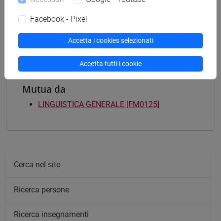
ARCHEOLOGIA, LETTERATURE E STORIA -
Facebook - Pixel
Laurea magistrale (DM270)
filologia, letterature e storia dell'antichità
Accetta i cookies selezionati
Accetta tutti i cookie
Mutua da
LINGUISTICA GENERALE [FM0125]
Cerca nel sito
Ricerca persone
Ricerca insegnamenti