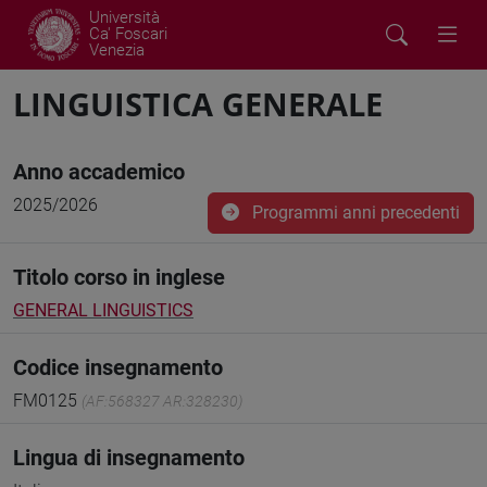
Università
Ca' Foscari
Venezia
LINGUISTICA GENERALE
Anno accademico
2025/2026
Programmi anni precedenti
Titolo corso in inglese
GENERAL LINGUISTICS
Codice insegnamento
FM0125
(AF:568327 AR:328230)
Lingua di insegnamento