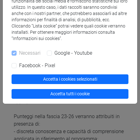
funzionalità dei social media e forniscono statistiche sul loro
utilizzo. In questo caso, i dati raccolti saranno condivisi
Graduazione dei voti
anche con i nostri partner, che potrebbero associarli ad altre
informazioni per finalità di analisi, di pubblicità, ecc.
Cliccando “Lista cookie” potrai vedere quali cookie verranno
installati. Per ottenere maggiori informazioni consulta
Punteggi nella fascia 18-22 verranno attribuiti in
“Informazioni sui cookies”.
presenza di:
- sufficiente conoscenza e capacità di
Necessari
Google - Youtube
comprensione applicata in riferimento al
programma;
Facebook - Pixel
- limitata capacità di raccogliere e/o interpretare i
dati, formulando giudizi autonomi;
Accetta i cookies selezionati
- sufficienti abilità comunicative, specie in
relazione all'utilizzo di terminologia specifica e
Accetta tutti i cookie
appropriata;
Punteggi nella fascia 23-26 verranno attribuiti in
presenza di:
- discreta conoscenza e capacità di comprensione
applicata in riferimento al programma;