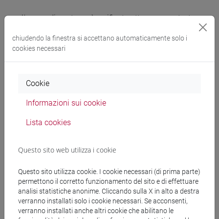
L'apprendimento sarà verificato attraverso un test
scritto sulle letture indicate nel moodle.
chiudendo la finestra si accettano automaticamente solo i
cookies necessari
Modalità di esame
Cookie
scritto
Informazioni sui cookie
Il/la docente ha il dovere di vigilare affinché siano
Lista cookies
rispettate le regole di autenticità e originalità delle
prove d'esame. Di conseguenza, nei casi in cui vi
Questo sito web utilizza i cookie
sia il sospetto di un comportamento irregolare,
l'esame può prevedere un ulteriore
Questo sito utilizza cookie. I cookie necessari (di prima parte)
approfondimento, contestuale alla prova d'esame,
permettono il corretto funzionamento del sito e di effettuare
che potrà essere realizzato anche in modalità
analisi statistiche anonime. Cliccando sulla X in alto a destra
differente rispetto alle modalità sopra riportate.
verranno installati solo i cookie necessari. Se acconsenti,
verranno installati anche altri cookie che abilitano le