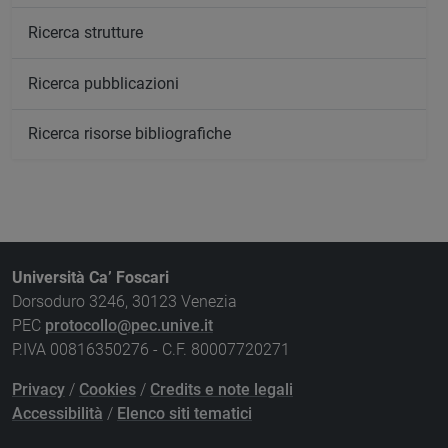
Ricerca strutture
Ricerca pubblicazioni
Ricerca risorse bibliografiche
Università Ca’ Foscari
Dorsoduro 3246, 30123 Venezia
PEC
protocollo@pec.unive.it
P.IVA 00816350276 - C.F. 80007720271
Privacy
/
Cookies
/
Credits e note legali
Accessibilità
/
Elenco siti tematici