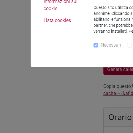
Informazioni sui
Spazio Mo
Questo sito utilizza c
cookie
anonime. Cliccando sul
abilitano le funzionali
Lista cookies
partner, che potrebber
verranno installati. P
Necessari
Docenti e
Genera cale
Copia questo U
cache=-1&afi
Orario