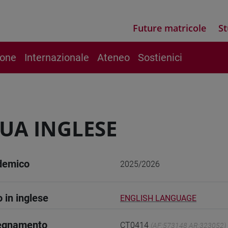
Future matricole
St
ione
Internazionale
Ateneo
Sostienici
UA INGLESE
demico
2025/2026
o in inglese
ENGLISH LANGUAGE
segnamento
CT0414
(AF:573148 AR:323052)