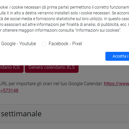
odle
Link allo spazio del corso
ookie. I cookie necessari (di prima parte) permettono il corretto funzionamen
la X in alto a destra verranno installati solo i cookie necessari. Se accons
tà dei social media e forniscono statistiche sul loro utilizzo. In questo cas
o associarli ad altre informazioni per finalità di analisi, di pubblicità, ecc
er ottenere maggiori informazioni consulta “Informazioni sui cookies”.
Google - Youtube
Facebook - Pixel
 corsi di laurea
Programma
Accetta i
ndario ICS
Genera calendario XLS
RL per importare gli orari nel tuo Google Calendar:
https://www
d=573148
 settimanale