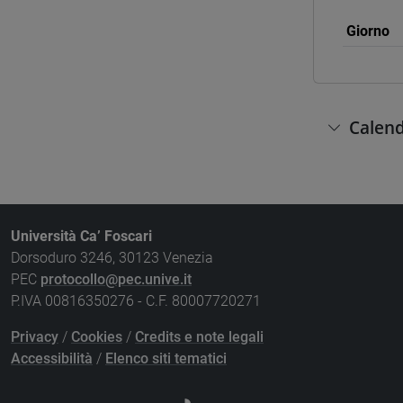
Giorno
Calend
Università Ca’ Foscari
Dorsoduro 3246, 30123 Venezia
PEC
protocollo@pec.unive.it
P.IVA 00816350276 - C.F. 80007720271
Privacy
/
Cookies
/
Credits e note legali
Accessibilità
/
Elenco siti tematici