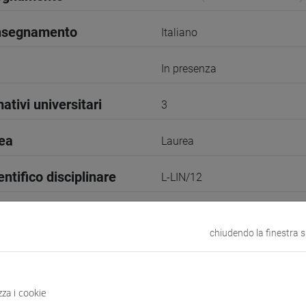
insegnamento
Italiano
In presenza
ativi universitari
3
rea
Laurea
entifico disciplinare
L-LIN/12
II Semestre
chiudendo la finestra 
1
VENEZIA
zza i cookie