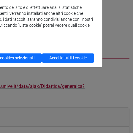
to del sito e di effettuare analisi statistiche
enti, verranno installati anche altri cookie che
o, i dati raccolti saranno condivisi anche con i nostri
. Cliccando “Lista cookie” potrai vedere quali cookie
 cookies selezionati
Accetta tutti i cookie
.unive.it/data/ajax/Didattica/generaics?