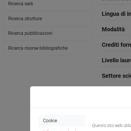
Ricerca sedi
Lingua di 
Ricerca strutture
Modalità
Ricerca pubblicazioni
Crediti form
Ricerca risorse bibliografiche
Livello lau
Settore sci
Periodo
Anno corso
Cookie
Sede
Questo sito web utili