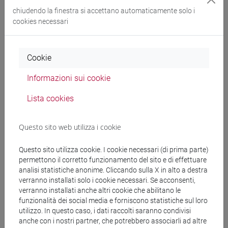
chiudendo la finestra si accettano automaticamente solo i
Docenti
cookies necessari
PAGLIARUSCO Cristiana
- 24h Lezione
Cookie
Materiali didattici
Informazioni sui cookie
Lista cookies
Materiali su Moodle
Questo sito web utilizza i cookie
Questo sito utilizza cookie. I cookie necessari (di prima parte)
Corsi di studio e percorsi
permettono il corretto funzionamento del sito e di effettuare
[CTR3] INFORMATICA - Laurea
analisi statistiche anonime. Cliccando sulla X in alto a destra
verranno installati solo i cookie necessari. Se acconsenti,
tecnologie e scienze dell'informazione
/
european
verranno installati anche altri cookie che abilitano le
computer science
funzionalità dei social media e forniscono statistiche sul loro
utilizzo. In questo caso, i dati raccolti saranno condivisi
anche con i nostri partner, che potrebbero associarli ad altre