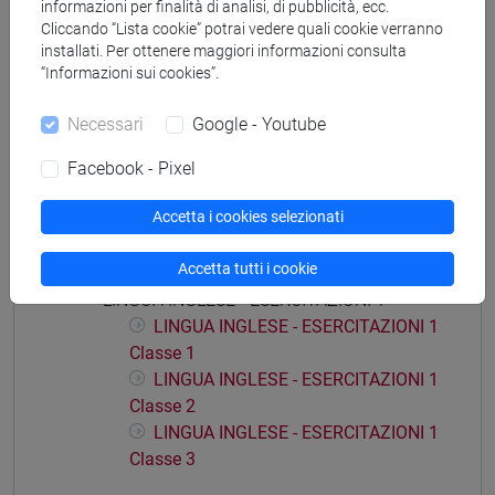
informazioni per finalità di analisi, di pubblicità, ecc.
Cliccando “Lista cookie” potrai vedere quali cookie verranno
Insegnamenti mutuati
installati. Per ottenere maggiori informazioni consulta
“Informazioni sui cookies”.
LINGUA INGLESE [CT0414]
Necessari
Google - Youtube
Facebook - Pixel
Struttura generale dell'insegnamento
Accetta i cookies selezionati
LINGUA INGLESE
Accetta tutti i cookie
LINGUA INGLESE
LINGUA INGLESE - ESERCITAZIONI 1
LINGUA INGLESE - ESERCITAZIONI 1
Classe 1
LINGUA INGLESE - ESERCITAZIONI 1
Classe 2
LINGUA INGLESE - ESERCITAZIONI 1
Classe 3