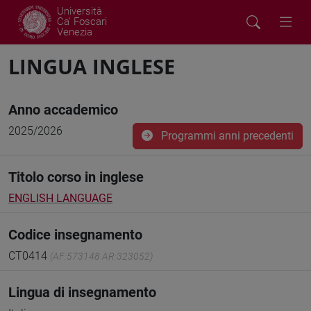
Università
Ca' Foscari
Venezia
LINGUA INGLESE
Anno accademico
2025/2026
Programmi anni precedenti
Titolo corso in inglese
ENGLISH LANGUAGE
Codice insegnamento
CT0414
(AF:573148 AR:323052)
Lingua di insegnamento