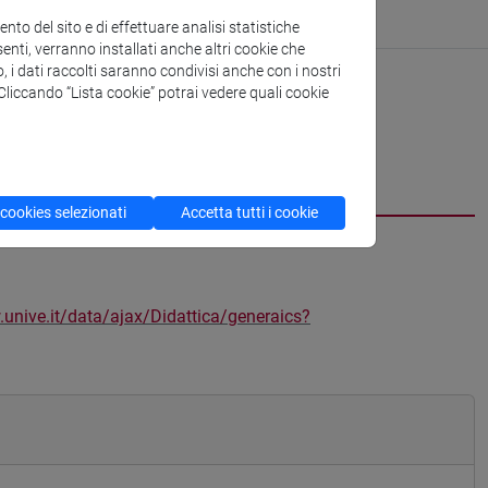
to del sito e di effettuare analisi statistiche
enti, verranno installati anche altri cookie che
o, i dati raccolti saranno condivisi anche con i nostri
. Cliccando “Lista cookie” potrai vedere quali cookie
 cookies selezionati
Accetta tutti i cookie
.unive.it/data/ajax/Didattica/generaics?