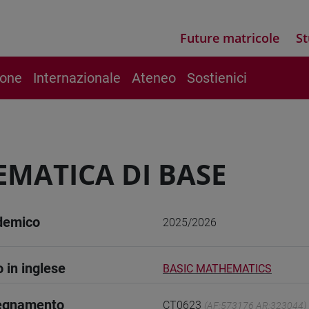
Future matricole
St
ione
Internazionale
Ateneo
Sostienici
MATICA DI BASE
demico
2025/2026
o in inglese
BASIC MATHEMATICS
segnamento
CT0623
(AF:573176 AR:323044)