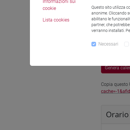
Informazioni sui
Spazio Mo
Questo sito utilizza c
cookie
anonime. Cliccando sul
abilitano le funzionali
Lista cookies
partner, che potrebber
verranno installati. P
Necessari
Docenti e
Genera cale
Copia questo U
cache=-1&afi
Orario