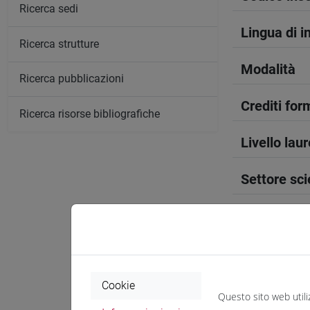
Ricerca sedi
Lingua di 
Ricerca strutture
Modalità
Ricerca pubblicazioni
Crediti form
Ricerca risorse bibliografiche
Livello lau
Settore sci
Periodo
Anno corso
Cookie
Sede
Questo sito web utili