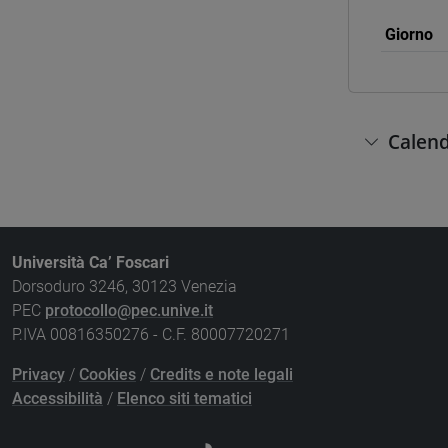
Giorno
Calend
Università Ca’ Foscari
Dorsoduro 3246, 30123 Venezia
PEC
protocollo@pec.unive.it
P.IVA 00816350276 - C.F. 80007720271
Privacy
/
Cookies
/
Credits e note legali
Accessibilità
/
Elenco siti tematici