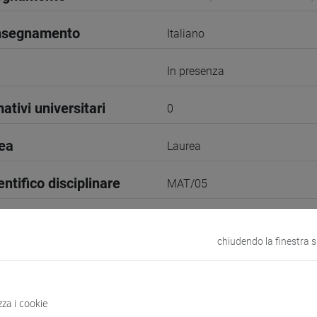
insegnamento
Italiano
In presenza
ativi universitari
0
rea
Laurea
entifico disciplinare
MAT/05
I Semestre
chiudendo la finestra 
1
VENEZIA
zza i cookie