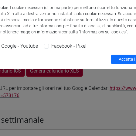
odle
Link allo spazio del corso
ookie. I cookie necessari (di prima parte) permettono il corretto funzionamen
la X in alto a destra verranno installati solo i cookie necessari. Se accons
tà dei social media e forniscono statistiche sul loro utilizzo. In questo cas
o associarli ad altre informazioni per finalità di analisi, di pubblicità, ecc
er ottenere maggiori informazioni consulta “Informazioni sui cookies”.
Google - Youtube
Facebook - Pixel
 corsi di laurea
Programma
Accetta i
ndario ICS
Genera calendario XLS
RL per importare gli orari nel tuo Google Calendar:
https://www
d=573176
 settimanale