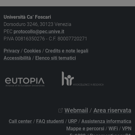
Università Ca’ Foscari
Dorsoduro 3246, 30123 Venezia
PEC
protocollo@pec.unive.it
P.IVA 00816350276 - C.F. 80007720271
Privacy
/
Cookies
/
Credits e note legali
Accessibilità
/
Elenco siti tematici
Webmail
/
Area riservata
Call center
/
FAQ studenti
/
URP
/
Assistenza informatica
Mappe e percorsi
/
WiFi
/
VPN