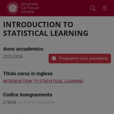
Università
Ca' Foscari
Venezia
INTRODUCTION TO
STATISTICAL LEARNING
Anno accademico
2025/2026
Programmi anni precedenti
Titolo corso in inglese
INTRODUCTION TO STATISTICAL LEARNING
Codice insegnamento
LT9054
(AF:576177 AR:323369)