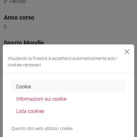
4° Periodo
Anno corso
3
Spazio Moodle
Link allo spazio del corso
chiudendo la finestra si accettano automaticamente solo i
cookies necessari
Cookie
Docenti e corsi di laurea
Informazioni sui cookie
Programma
Lista cookies
Questo sito web utilizza i cookie
Docenti