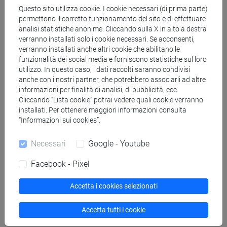
Questo sito utilizza cookie. I cookie necessari (di prima parte)
SOLARI Aldo
- 30h Lezione
permettono il corretto funzionamento del sito e di effettuare
analisi statistiche anonime. Cliccando sulla X in alto a destra
verranno installati solo i cookie necessari. Se acconsenti,
verranno installati anche altri cookie che abilitano le
Materiali didattici
funzionalità dei social media e forniscono statistiche sul loro
utilizzo. In questo caso, i dati raccolti saranno condivisi
anche con i nostri partner, che potrebbero associarli ad altre
Materiali su Moodle
informazioni per finalità di analisi, di pubblicità, ecc.
Cliccando “Lista cookie” potrai vedere quali cookie verranno
installati. Per ottenere maggiori informazioni consulta
“Informazioni sui cookies”.
Corsi di studio e percorsi
Necessari
Google - Youtube
[LTR6] PHILOSOPHY, INTERNATIONAL AND
ECONOMIC STUDIES - Laurea
Facebook - Pixel
percorso comune
Accetta i cookies selezionati
Accetta tutti i cookie