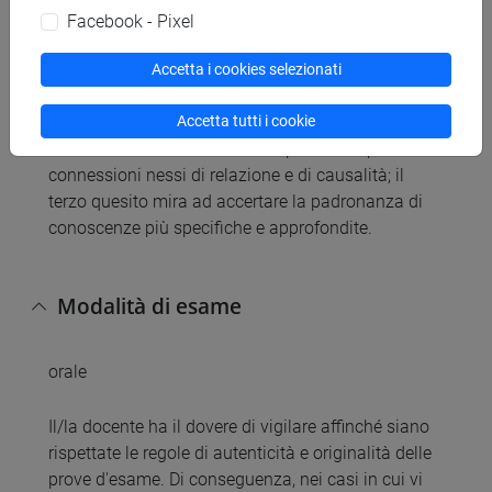
In particolare, il primo quesito punta a verificare la
Facebook - Pixel
capacità di inquadrare un tema ampio nel suo
contesto spazio-temporale, e di articolare
Accetta i cookies selezionati
l’esposizione in termini chiari ed efficaci; il secondo
Accetta tutti i cookie
quesito punta a verificare la padronanza di
contenuti ben delimitati e la capacità di operare
connessioni nessi di relazione e di causalità; il
terzo quesito mira ad accertare la padronanza di
conoscenze più specifiche e approfondite.
Modalità di esame
orale
Il/la docente ha il dovere di vigilare affinché siano
rispettate le regole di autenticità e originalità delle
prove d'esame. Di conseguenza, nei casi in cui vi