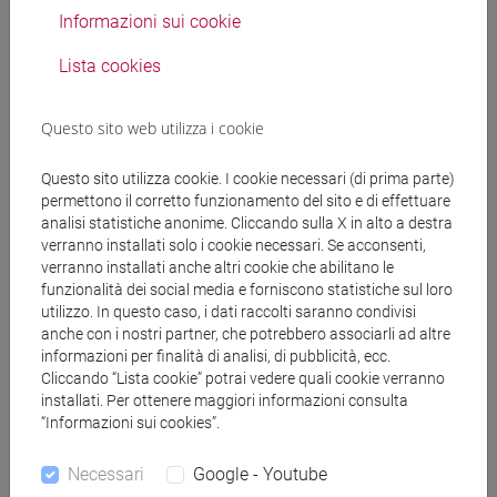
Informazioni sui cookie
Albertina Vittoria, Il Novecento. Dall'età
Lista cookies
dell'imperialismo alla globalizzazione, Carocci,
Roma 2019.
Questo sito web utilizza i cookie
Cammarano, Guazzaloca, Piretti, L'Età
Contemporanea, Le Monnier, Firenze 2015, capp. 1-
Questo sito utilizza cookie. I cookie necessari (di prima parte)
4 (caricato su Moodle)
permettono il corretto funzionamento del sito e di effettuare
Le mappe e le immagini presentate a lezione e
analisi statistiche anonime. Cliccando sulla X in alto a destra
caricate nella piattaforma Moodle costituiscono
verranno installati solo i cookie necessari. Se acconsenti,
materia d’esame.
verranno installati anche altri cookie che abilitano le
funzionalità dei social media e forniscono statistiche sul loro
utilizzo. In questo caso, i dati raccolti saranno condivisi
anche con i nostri partner, che potrebbero associarli ad altre
Modalità di verifica dell'apprendimento
informazioni per finalità di analisi, di pubblicità, ecc.
Cliccando “Lista cookie” potrai vedere quali cookie verranno
installati. Per ottenere maggiori informazioni consulta
L’esame è orale, volto a saggiare l’acquisizione dei
“Informazioni sui cookies”.
contenuti e delle competenze indicate negli
obiettivi, e consiste di tre quesiti da sviluppare in
Necessari
Google - Youtube
circa 20 minuti