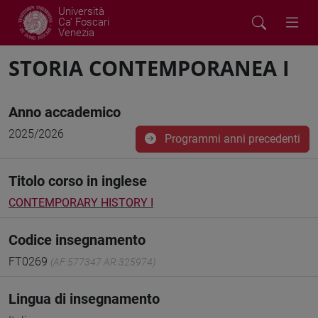
Università
Ca' Foscari
Venezia
STORIA CONTEMPORANEA I
Anno accademico
2025/2026
Programmi anni precedenti
Titolo corso in inglese
CONTEMPORARY HISTORY I
Codice insegnamento
FT0269
(AF:577347 AR:325974)
Lingua di insegnamento