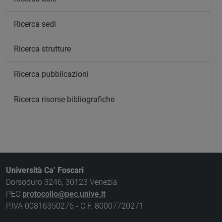
Ricerca sedi
Ricerca strutture
Ricerca pubblicazioni
Ricerca risorse bibliografiche
Università Ca’ Foscari
Dorsoduro 3246, 30123 Venezia
PEC
protocollo@pec.unive.it
P.IVA 00816350276 - C.F. 80007720271