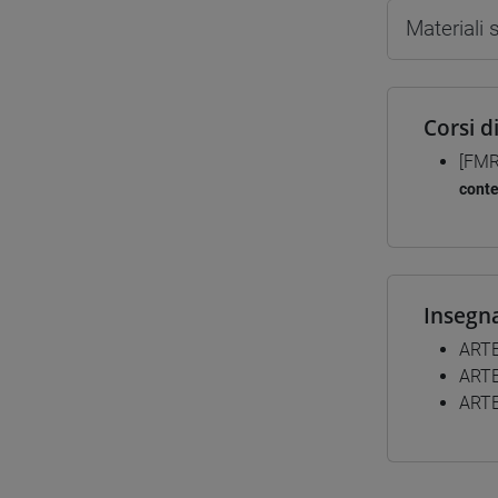
Materiali
Corsi d
[FMR
cont
Insegn
ART
ARTE
ARTE