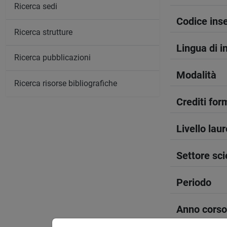
Ricerca sedi
Codice in
Ricerca strutture
Lingua di 
Ricerca pubblicazioni
Modalità
Ricerca risorse bibliografiche
Crediti form
Livello lau
Settore sci
Periodo
Anno corso