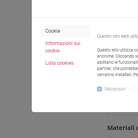
Sede
Spazio Mo
Cookie
Questo sito web utili
Informazioni sui
Questo sito utilizza c
cookie
anonime. Cliccando sul
abilitano le funzionali
Lista cookies
Docenti e
partner, che potrebber
verranno installati. P
Docenti
Necessari
BELLINI C
Materiali 