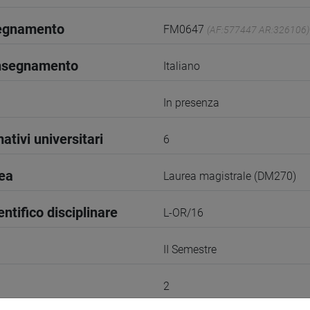
segnamento
FM0647
(AF:577447 AR:326106)
insegnamento
Italiano
In presenza
ativi universitari
6
rea
Laurea magistrale (DM270)
entifico disciplinare
L-OR/16
II Semestre
2