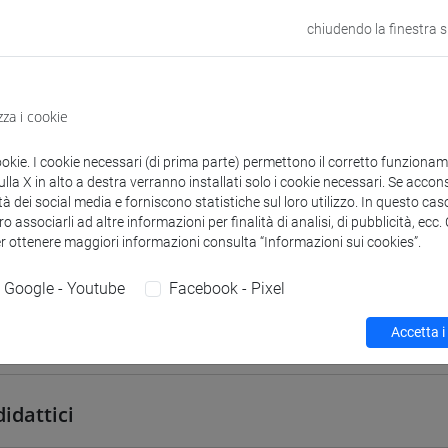
VENEZIA
chiudendo la finestra 
odle
Link allo spazio del corso
zza i cookie
ookie. I cookie necessari (di prima parte) permettono il corretto funzionamen
la X in alto a destra verranno installati solo i cookie necessari. Se accons
tà dei social media e forniscono statistiche sul loro utilizzo. In questo cas
 corsi di laurea
Programma
o associarli ad altre informazioni per finalità di analisi, di pubblicità, ecc
er ottenere maggiori informazioni consulta “Informazioni sui cookies”.
Google - Youtube
Facebook - Pixel
Accetta i
hiara
- 30h Lezione
didattici