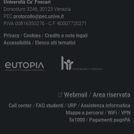
Università Ca’ Foscari
Dorsoduro 3246, 30123 Venezia
PEC
protocollo@pec.unive.it
P.IVA 00816350276 - C.F. 80007720271
Privacy
/
Cookies
/
Credits e note legali
Accessibilità
/
Elenco siti tematici
Webmail
/
Area riservata
Call center
/
FAQ studenti
/
URP
/
Assistenza informatica
Mappe e percorsi
/
WiFi
/
VPN
5x1000
/
Pagamenti pagoPA