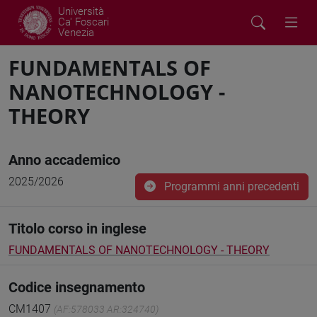
Università
Ca' Foscari
Venezia
FUNDAMENTALS OF
NANOTECHNOLOGY -
THEORY
Anno accademico
2025/2026
Programmi anni precedenti
Titolo corso in inglese
FUNDAMENTALS OF NANOTECHNOLOGY - THEORY
Codice insegnamento
CM1407
(AF:578033 AR:324740)