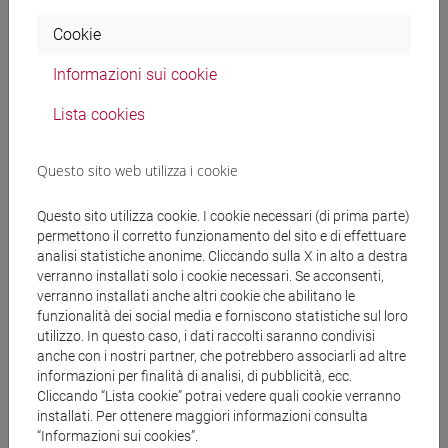
Programma
Cookie
Informazioni sui cookie
Docenti
Lista cookies
SHIFA Tofik Ahmed
- 60h Lezione
Questo sito web utilizza i cookie
Questo sito utilizza cookie. I cookie necessari (di prima parte)
Materiali didattici
permettono il corretto funzionamento del sito e di effettuare
analisi statistiche anonime. Cliccando sulla X in alto a destra
verranno installati solo i cookie necessari. Se acconsenti,
Materiali su Moodle
verranno installati anche altri cookie che abilitano le
funzionalità dei social media e forniscono statistiche sul loro
utilizzo. In questo caso, i dati raccolti saranno condivisi
anche con i nostri partner, che potrebbero associarli ad altre
Corsi di studio e percorsi
informazioni per finalità di analisi, di pubblicità, ecc.
Cliccando “Lista cookie” potrai vedere quali cookie verranno
[CM14] SCIENCE AND TECHNOLOGY OF BIO
installati. Per ottenere maggiori informazioni consulta
AND NANOMATERIALS - Laurea magistrale
“Informazioni sui cookies”.