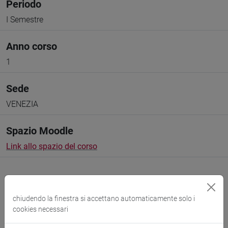
Periodo
I Semestre
Anno corso
1
Sede
VENEZIA
Spazio Moodle
Link allo spazio del corso
chiudendo la finestra si accettano automaticamente solo i
cookies necessari
Docenti e corsi di laurea