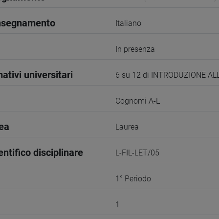
insegnamento
Italiano
In presenza
ativi universitari
6 su 12 di INTRODUZIONE A
Cognomi A-L
rea
Laurea
entifico disciplinare
L-FIL-LET/05
1° Periodo
1