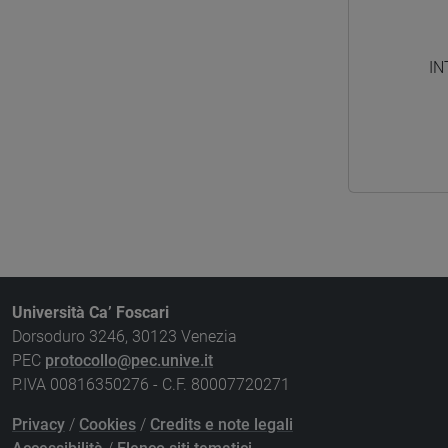
IN
Università Ca’ Foscari
Dorsoduro 3246, 30123 Venezia
PEC
protocollo@pec.unive.it
P.IVA 00816350276 - C.F. 80007720271
Privacy
/
Cookies
/
Credits e note legali