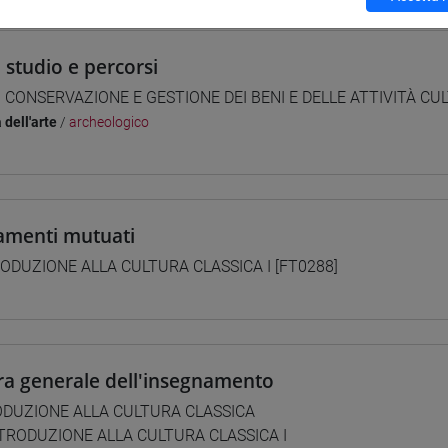
i studio e percorsi
] CONSERVAZIONE E GESTIONE DEI BENI E DELLE ATTIVITÀ CUL
 dell'arte
/
archeologico
amenti mutuati
ODUZIONE ALLA CULTURA CLASSICA I [FT0288]
ra generale dell'insegnamento
ODUZIONE ALLA CULTURA CLASSICA
TRODUZIONE ALLA CULTURA CLASSICA I