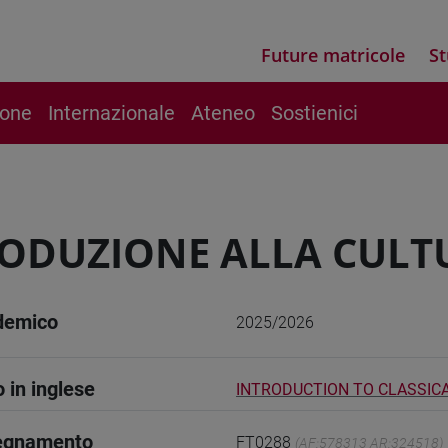
Future matricole
St
ione
Internazionale
Ateneo
Sostienici
ODUZIONE ALLA CULTU
demico
2025/2026
o in inglese
INTRODUCTION TO CLASSICAL
segnamento
FT0288
(AF:578313 AR:324518)