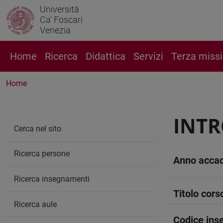
Università
Ca' Foscari
Venezia
Home
Ricerca
Didattica
Servizi
Terza miss
Home
INTR
Cerca nel sito
Ricerca persone
Anno acca
Ricerca insegnamenti
Titolo cors
Ricerca aule
Codice in