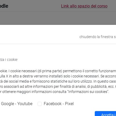
odle
Link allo spazio del corso
chiudendo la finestra 
 corsi di laurea
Programma
zza i cookie
ookie. I cookie necessari (di prima parte) permettono il corretto funzionamen
la X in alto a destra verranno installati solo i cookie necessari. Se accons
Filippomaria
- 30h Lezione
tà dei social media e forniscono statistiche sul loro utilizzo. In questo cas
o associarli ad altre informazioni per finalità di analisi, di pubblicità, ecc
er ottenere maggiori informazioni consulta “Informazioni sui cookies”.
didattici
Google - Youtube
Facebook - Pixel
 su Moodle
Accetta i