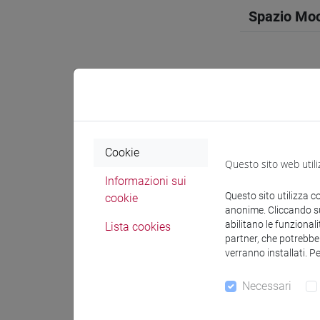
Spazio Mo
Docenti e
Cookie
Questo sito web utili
Docenti
Informazioni sui
Questo sito utilizza c
cookie
anonime. Cliccando sul
PONTANI 
abilitano le funzionali
Lista cookies
partner, che potrebber
verranno installati. P
Materiali 
Necessari
Materiali