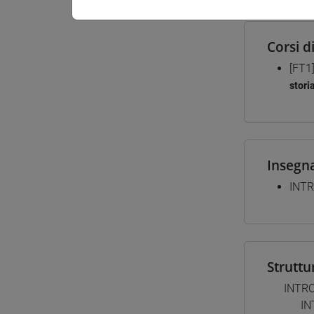
Corsi d
[FT1
storia
Insegn
INTR
Struttu
INTR
IN