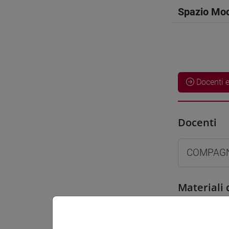
Spazio Mo
Docenti e
Docenti
COMPAGNO
Materiali 
Materiali