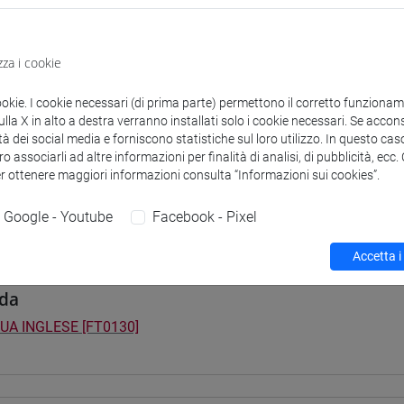
i studio e percorsi
zza i cookie
2] FILOSOFIA - Laurea
ookie. I cookie necessari (di prima parte) permettono il corretto funzionamen
fia
/
filosofia e scienze umane
/
filosofia e storia
la X in alto a destra verranno installati solo i cookie necessari. Se accons
3] LETTERE - Laurea
tà dei social media e forniscono statistiche sul loro utilizzo. In questo cas
orso comune
o associarli ad altre informazioni per finalità di analisi, di pubblicità, ecc
5] STORIA - Laurea
er ottenere maggiori informazioni consulta “Informazioni sui cookies”.
orso comune
Google - Youtube
Facebook - Pixel
Accetta i
da
UA INGLESE [FT0130]