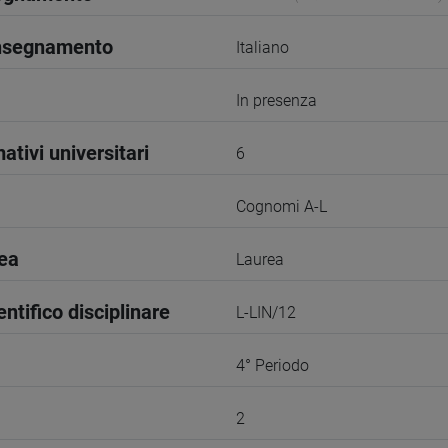
insegnamento
Italiano
In presenza
ativi universitari
6
Cognomi A-L
rea
Laurea
entifico disciplinare
L-LIN/12
4° Periodo
2