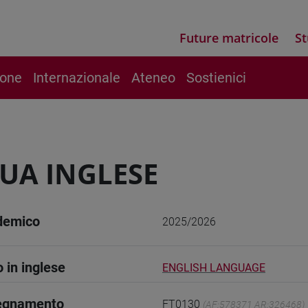
Future matricole
St
ione
Internazionale
Ateneo
Sostienici
UA INGLESE
demico
2025/2026
o in inglese
ENGLISH LANGUAGE
segnamento
FT0130
(AF:578371 AR:326468)