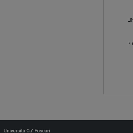
LI
PR
Università Ca’ Foscari