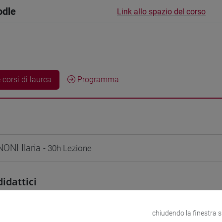
odle
Link allo spazio del corso
 corsi di laurea
Programma
NI Ilaria
- 30h Lezione
didattici
 su Moodle
chiudendo la finestra 