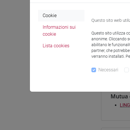
Cookie
Corsi d
Questo sito web utili
Informazioni sui
[FTR
Questo sito utilizza c
cookie
filoso
anonime. Cliccando sul
[FTR
abilitano le funzionali
Lista cookies
perc
partner, che potrebber
[FTR
verranno installati. P
perc
Necessari
Mutua 
LING