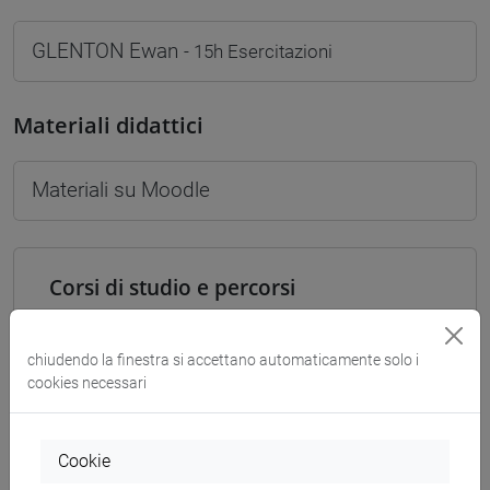
GLENTON Ewan
- 15h Esercitazioni
Materiali didattici
Materiali su Moodle
Corsi di studio e percorsi
[FTR2] FILOSOFIA - Laurea
filosofia
/
filosofia e scienze umane
/
filosofia e
chiudendo la finestra si accettano automaticamente solo i
storia
cookies necessari
[FTR3] LETTERE - Laurea
percorso comune
[FTR5] STORIA - Laurea
Cookie
percorso comune