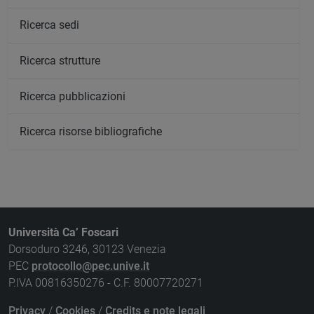
Ricerca sedi
Ricerca strutture
Ricerca pubblicazioni
Ricerca risorse bibliografiche
Università Ca’ Foscari
Dorsoduro 3246, 30123 Venezia
PEC
protocollo@pec.unive.it
P.IVA 00816350276 - C.F. 80007720271
Privacy
/
Cookies
/
Credits e note legali