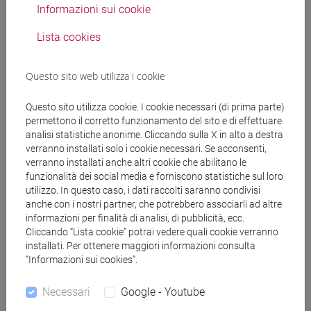
Informazioni sui cookie
Lista cookies
Mutua da
Questo sito web utilizza i cookie
ENGLISH FOR THE ARTS [FT0130]
Questo sito utilizza cookie. I cookie necessari (di prima parte)
permettono il corretto funzionamento del sito e di effettuare
analisi statistiche anonime. Cliccando sulla X in alto a destra
verranno installati solo i cookie necessari. Se acconsenti,
verranno installati anche altri cookie che abilitano le
Struttura generale dell'insegnamento
funzionalità dei social media e forniscono statistiche sul loro
utilizzo. In questo caso, i dati raccolti saranno condivisi
LINGUA INGLESE
anche con i nostri partner, che potrebbero associarli ad altre
ACADEMIC WRITING
informazioni per finalità di analisi, di pubblicità, ecc.
ACADEMIC WRITING A
Cliccando “Lista cookie” potrai vedere quali cookie verranno
ACADEMIC WRITING B
installati. Per ottenere maggiori informazioni consulta
“Informazioni sui cookies”.
ACADEMIC WRITING C
ACADEMIC WRITING D
Necessari
Google - Youtube
ENGLISH FOR HISTORY AND PHILOSOPHY