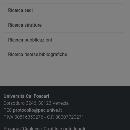
Ricerca sedi
Ricerca strutture
Ricerca pubblicazioni
Ricerca risorse bibliografiche
Università Ca’ Foscari
Dorsoduro 3246, 30123 Venezia
PEC
protocollo@pec.unive.it
P.IVA 00816350276 - C.F. 80007720271
Privacy
/
Cookies
/
Credits e note legali