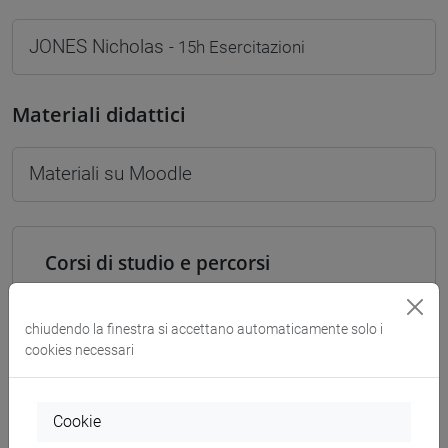
JONES Nicholas
- 15h Esercitazioni
Materiali didattici
Materiali su Moodle
Corsi di studio e percorsi
[FTR2] FILOSOFIA - Laurea
filosofia
/
filosofia e scienze umane
/
filosofia e
chiudendo la finestra si accettano automaticamente solo i
storia
cookies necessari
[FTR3] LETTERE - Laurea
percorso comune
[FTR5] STORIA - Laurea
Cookie
percorso comune