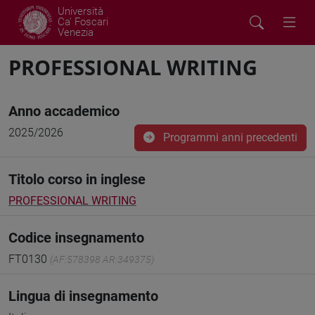
Università
Ca' Foscari
Venezia
PROFESSIONAL WRITING
Anno accademico
2025/2026
Programmi anni precedenti
Titolo corso in inglese
PROFESSIONAL WRITING
Codice insegnamento
FT0130
(AF:578398 AR:349375)
Lingua di insegnamento