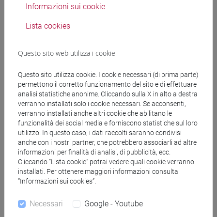
Informazioni sui cookie
Lista cookies
Mutua da
Questo sito web utilizza i cookie
PROFESSIONAL WRITING [FT0130]
Questo sito utilizza cookie. I cookie necessari (di prima parte)
permettono il corretto funzionamento del sito e di effettuare
analisi statistiche anonime. Cliccando sulla X in alto a destra
verranno installati solo i cookie necessari. Se acconsenti,
verranno installati anche altri cookie che abilitano le
Struttura generale dell'insegnamento
funzionalità dei social media e forniscono statistiche sul loro
utilizzo. In questo caso, i dati raccolti saranno condivisi
LINGUA INGLESE
anche con i nostri partner, che potrebbero associarli ad altre
ACADEMIC WRITING
informazioni per finalità di analisi, di pubblicità, ecc.
ACADEMIC WRITING A
Cliccando “Lista cookie” potrai vedere quali cookie verranno
ACADEMIC WRITING B
installati. Per ottenere maggiori informazioni consulta
“Informazioni sui cookies”.
ACADEMIC WRITING C
ACADEMIC WRITING D
Necessari
Google - Youtube
ENGLISH FOR HISTORY AND PHILOSOPHY