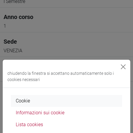
I Semestre
Anno corso
1
Sede
VENEZIA
Spazio Moodle
chiudendo la finestra si accettano automaticamente solo i
Link allo spazio del corso
cookies necessari
Cookie
Informazioni sui cookie
Docenti e corsi di laurea
Lista cookies
Programma