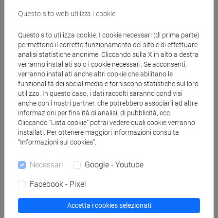
Questo sito web utilizza i cookie
Docenti
Questo sito utilizza cookie. I cookie necessari (di prima parte)
permettono il corretto funzionamento del sito e di effettuare
analisi statistiche anonime. Cliccando sulla X in alto a destra
SIGNORETTO Michela
- 18h Laboratorio, 42h
verranno installati solo i cookie necessari. Se acconsenti,
Lezione
verranno installati anche altri cookie che abilitano le
funzionalità dei social media e forniscono statistiche sul loro
utilizzo. In questo caso, i dati raccolti saranno condivisi
Materiali didattici
anche con i nostri partner, che potrebbero associarli ad altre
informazioni per finalità di analisi, di pubblicità, ecc.
Cliccando “Lista cookie” potrai vedere quali cookie verranno
installati. Per ottenere maggiori informazioni consulta
Materiali su Moodle
“Informazioni sui cookies”.
Necessari
Google - Youtube
Corsi di studio e percorsi
Facebook - Pixel
[CMR7] CHIMICA E TECNOLOGIE SOSTENIBILI
- Laurea magistrale (DM270)
Accetta i cookies selezionati
chimica industriale